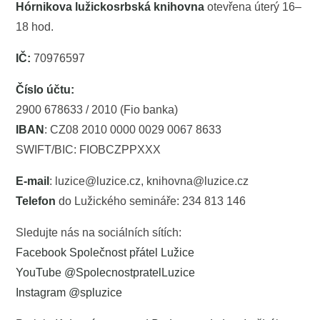
Hórnikova lužickosrbská knihovna
otevřena úterý 16–
18 hod.
IČ:
70976597
Číslo účtu:
2900 678633 / 2010 (Fio banka)
IBAN
: CZ08 2010 0000 0029 0067 8633
SWIFT/BIC: FIOBCZPPXXX
E-mail
: luzice@luzice.cz, knihovna@luzice.cz
Telefon
do Lužického semináře: 234 813 146
Sledujte nás na sociálních sítích:
Facebook Společnost přátel Lužice
YouTube @SpolecnostpratelLuzice
Instagram @spluzice