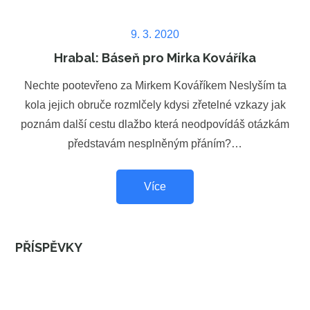
Posted
9. 3. 2020
on
Hrabal: Báseň pro Mirka Kováříka
Nechte pootevřeno za Mirkem Kováříkem Neslyším ta
kola jejich obruče rozmlčely kdysi zřetelné vzkazy jak
poznám další cestu dlažbo která neodpovídáš otázkám
představám nesplněným přáním?…
Více
PŘÍSPĚVKY