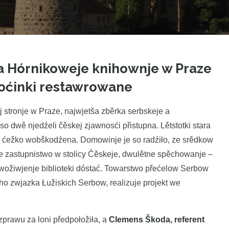
a Hórnikoweje knihownje w Praze
hoćinki restawrowane
stronje w Praze, najwjetša zběrka serbskeje a
aso dwě njedźeli čěskej zjawnosći přistupna. Lětstotki stara
y ćežko wobškodźena. Domowinje je so radźiło, ze srědkow
e zastupnistwo w stolicy Čěskeje, dwulětne spěchowanje –
ožiwjenje biblioteki dóstać. Towarstwo přećelow Serbow
ho zwjazka Łužiskich Serbow, realizuje projekt we
zprawu za loni předpołožiła, a
Clemens Škoda, referent