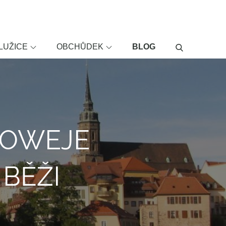
LUŽICE
OBCHŮDEK
BLOG
KOWEJE
BĚŽI