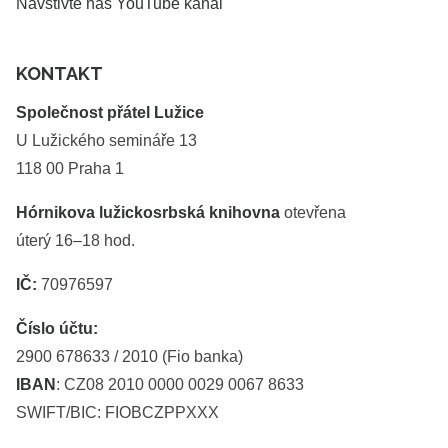
Navštivte náš YouTube kanál
KONTAKT
Společnost přátel Lužice
U Lužického semináře 13
118 00 Praha 1
Hórnikova lužickosrbská knihovna
otevřena
úterý 16–18 hod.
IČ:
70976597
Číslo účtu:
2900 678633 / 2010 (Fio banka)
IBAN
: CZ08 2010 0000 0029 0067 8633
SWIFT/BIC: FIOBCZPPXXX