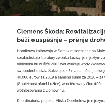
Clemens Škoda: Rewitalizacij
běži wuspěšnje – prěnje dro
Hórnikowa knihownja w Serbskim seminarje na Małej 
sorabistiskeje literatury zwonka Łužicy, je mjeztym z
biblioteka bu w lěće 2002 wot wulkeje wody Wołtaw
swobodneho stata Sakskeje, kiž ma na městnje swoj
40.000 eurow za 2019 a samsnu sumu za 2020 – za w
(Společnost přátel Lužice), asociěrowany čłon třěšne
wothłosowanju z Domowinu.
Koordinatorka projekta Eliška Oberhelová je mjezyro