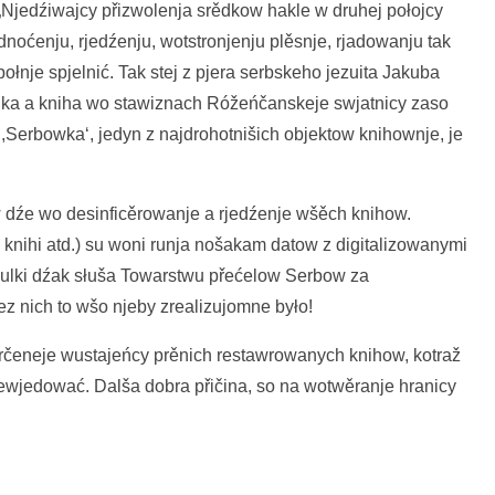
 „Njedźiwajcy přizwolenja srědkow hakle w druhej połojcy
dnoćenju, rjedźenju, wotstronjenju plěsnje, rjadowanju tak
nje spjelnić. Tak stej z pjera serbskeho jezuita Jakuba
ika a kniha wo stawiznach Róžeńčanskeje swjatnicy zaso
Serbowka‘, jedyn z najdrohotnišich objektow knihownje, je
dźe wo desinficěrowanje a rjedźenje wšěch knihow.
a knihi atd.) su woni runja nošakam datow z digitalizowanymi
ulki dźak słuša Towarstwu přećelow Serbow za
z nich to wšo njeby zrealizujomne było!
orčeneje wustajeńcy prěnich restawrowanych knihow, kotraž
wjedować. Dalša dobra přičina, so na wotwěranje hranicy