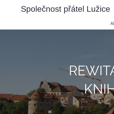
Skip
Společnost přátel Lužice
to
content
A
REWIT
KNI