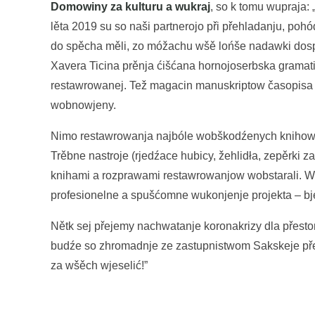
Domowiny za kulturu a wukraj
, so k tomu wupraja:
lěta 2019 su so naši partnerojo při přehladanju, pohó
do spěcha měli, zo móžachu wšě lońše nadawki dospoł
Xavera Ticina prěnja ćišćana hornojoserbska gramat
restawrowanej. Tež magacin manuskriptow časopisa ,
wobnowjeny.
Nimo restawrowanja najbóle wobškodźenych knihow 
Trěbne nastroje (rjedźace hubicy, žehlidła, zepěrki z
knihami a rozprawami restawrowanjow wobstarali. W
profesionelne a spušćomne wukonjenje projekta – bje
Nětk sej přejemy nachwatanje koronakrizy dla přest
budźe so zhromadnje ze zastupnistwom Sakskeje pře
za wšěch wjeselić!”