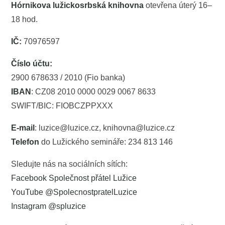
Hórnikova lužickosrbská knihovna
otevřena úterý 16–
18 hod.
IČ:
70976597
Číslo účtu:
2900 678633 / 2010 (Fio banka)
IBAN
: CZ08 2010 0000 0029 0067 8633
SWIFT/BIC: FIOBCZPPXXX
E-mail
: luzice@luzice.cz, knihovna@luzice.cz
Telefon
do Lužického semináře: 234 813 146
Sledujte nás na sociálních sítích:
Facebook Společnost přátel Lužice
YouTube @SpolecnostpratelLuzice
Instagram @spluzice