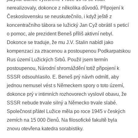
nerealizovaly, dokonce z několika důvodů. Připojení k
Československu se neuskutečnilo, i když ještě z
koncentračního tábora se lužický Jan Cyž obrátil s peticí
o pomoc, ale prezident Beneš příliš aktivní nebyl.
Dokonce se traduje, že mu J.V. Stalin nabídl jako
kompenzaci za ztracenou a postoupenou Podkarpatskou
Rus území Lužických Srbů. Použil jsem termín
postoupenou, Národní shromáždění totiž připojení k
SSSR odsouhlasilo. E. Beneš prý návrh odmítl, aby
jednou nemusel vést s Německem spory o toto území,
dokonce prý v intimních rozhovorech vyslovil obavu, že
SSSR nebude trvale silný a Německo trvale slabé.
Společnost přátel Lužice měla po roce 1945 v českých
zemích na 15 000 členů. Na filosofické fakultě byla
znovu otevřena katedra sorabistiky.