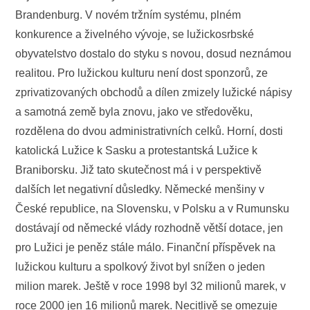
Brandenburg. V novém tržním systému, plném
konkurence a živelného vývoje, se lužickosrbské
obyvatelstvo dostalo do styku s novou, dosud neznámou
realitou. Pro lužickou kulturu není dost sponzorů, ze
zprivatizovaných obchodů a dílen zmizely lužické nápisy
a samotná země byla znovu, jako ve středověku,
rozdělena do dvou administrativních celků. Horní, dosti
katolická Lužice k Sasku a protestantská Lužice k
Braniborsku. Již tato skutečnost má i v perspektivě
dalších let negativní důsledky. Německé menšiny v
České republice, na Slovensku, v Polsku a v Rumunsku
dostávají od německé vlády rozhodně větší dotace, jen
pro Lužici je peněz stále málo. Finanční příspěvek na
lužickou kulturu a spolkový život byl snížen o jeden
milion marek. Ještě v roce 1998 byl 32 milionů marek, v
roce 2000 jen 16 milionů marek. Necitlivě se omezuje