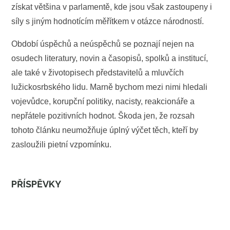
získat většina v parlamentě, kde jsou však zastoupeny i
síly s jiným hodnotícím měřítkem v otázce národností.
Období úspěchů a neúspěchů se poznají nejen na
osudech literatury, novin a časopisů, spolků a institucí,
ale také v životopisech představitelů a mluvčích
lužickosrbského lidu. Marně bychom mezi nimi hledali
vojevůdce, korupční politiky, nacisty, reakcionáře a
nepřátele pozitivních hodnot. Škoda jen, že rozsah
tohoto článku neumožňuje úplný výčet těch, kteří by
zasloužili pietní vzpomínku.
PŘÍSPĚVKY