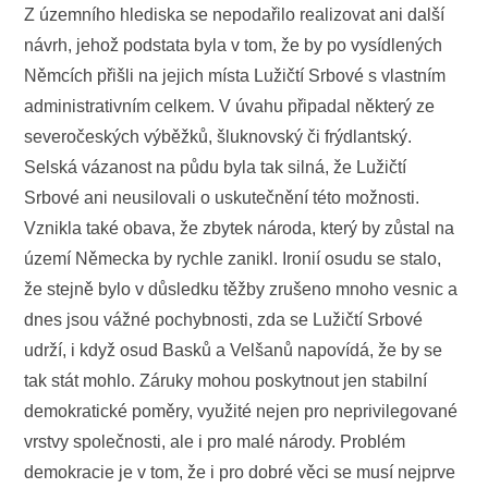
Z územního hlediska se nepodařilo realizovat ani další
návrh, jehož podstata byla v tom, že by po vysídlených
Němcích přišli na jejich místa Lužičtí Srbové s vlastním
administrativním celkem. V úvahu připadal některý ze
severočeských výběžků, šluknovský či frýdlantský.
Selská vázanost na půdu byla tak silná, že Lužičtí
Srbové ani neusilovali o uskutečnění této možnosti.
Vznikla také obava, že zbytek národa, který by zůstal na
území Německa by rychle zanikl. Ironií osudu se stalo,
že stejně bylo v důsledku těžby zrušeno mnoho vesnic a
dnes jsou vážné pochybnosti, zda se Lužičtí Srbové
udrží, i když osud Basků a Velšanů napovídá, že by se
tak stát mohlo. Záruky mohou poskytnout jen stabilní
demokratické poměry, využité nejen pro neprivilegované
vrstvy společnosti, ale i pro malé národy. Problém
demokracie je v tom, že i pro dobré věci se musí nejprve