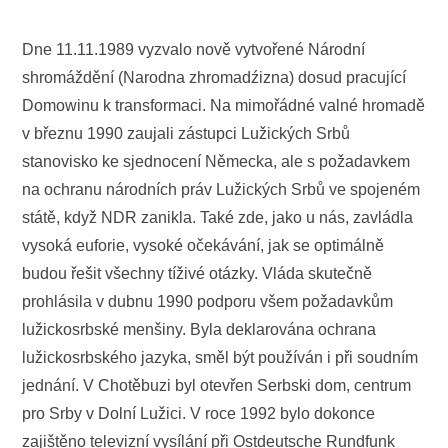
Dne 11.11.1989 vyzvalo nově vytvořené Národní
shromáždění (Narodna zhromadźizna) dosud pracující
Domowinu k transformaci. Na mimořádné valné hromadě
v březnu 1990 zaujali zástupci Lužických Srbů
stanovisko ke sjednocení Německa, ale s požadavkem
na ochranu národních práv Lužických Srbů ve spojeném
státě, když NDR zanikla. Také zde, jako u nás, zavládla
vysoká euforie, vysoké očekávání, jak se optimálně
budou řešit všechny tíživé otázky. Vláda skutečně
prohlásila v dubnu 1990 podporu všem požadavkům
lužickosrbské menšiny. Byla deklarována ochrana
lužickosrbského jazyka, směl být používán i při soudním
jednání. V Chotěbuzi byl otevřen Serbski dom, centrum
pro Srby v Dolní Lužici. V roce 1992 bylo dokonce
zajištěno televizní vysílání při Ostdeutsche Rundfunk