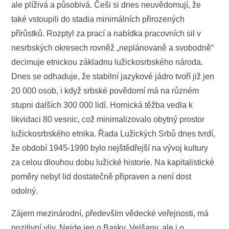
ale plíživá a působivá. Češi si dnes neuvědomují, že
také vstoupili do stadia minimálních přirozených
přírůstků. Rozptyl za prací a nabídka pracovních sil v
nesrbských okresech rovněž „neplánovaně a svobodně“
decimuje etnickou základnu lužickosrbského národa.
Dnes se odhaduje, že stabilní jazykové jádro tvoří již jen
20 000 osob, i když srbské povědomí má na různém
stupni dalších 300 000 lidí. Hornická těžba vedla k
likvidaci 80 vesnic, což minimalizovalo obytný prostor
lužickosrbského etnika. Řada Lužických Srbů dnes tvrdí,
že období 1945-1990 bylo nejštědřejší na vývoj kultury
za celou dlouhou dobu lužické historie. Na kapitalistické
poměry nebyl lid dostatečně připraven a není dost
odolný.
Zájem mezinárodní, především vědecké veřejnosti, má
pozitivní vliv. Nejde jen o Basky, Velšany, ale i o