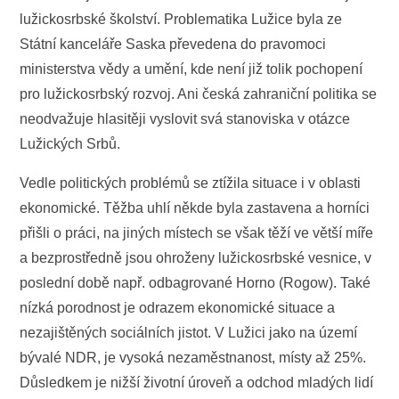
lužickosrbské školství. Problematika Lužice byla ze
Státní kanceláře Saska převedena do pravomoci
ministerstva vědy a umění, kde není již tolik pochopení
pro lužickosrbský rozvoj. Ani česká zahraniční politika se
neodvažuje hlasitěji vyslovit svá stanoviska v otázce
Lužických Srbů.
Vedle politických problémů se ztížila situace i v oblasti
ekonomické. Těžba uhlí někde byla zastavena a horníci
přišli o práci, na jiných místech se však těží ve větší míře
a bezprostředně jsou ohroženy lužickosrbské vesnice, v
poslední době např. odbagrované Horno (Rogow). Také
nízká porodnost je odrazem ekonomické situace a
nezajištěných sociálních jistot. V Lužici jako na území
bývalé NDR, je vysoká nezaměstnanost, místy až 25%.
Důsledkem je nižší životní úroveň a odchod mladých lidí