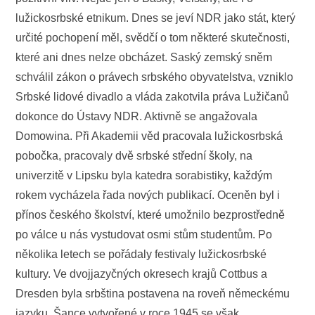
lužickosrbské etnikum. Dnes se jeví NDR jako stát, který
určité pochopení měl, svědčí o tom některé skutečnosti,
které ani dnes nelze obcházet. Saský zemský sněm
schválil zákon o právech srbského obyvatelstva, vzniklo
Srbské lidové divadlo a vláda zakotvila práva Lužičanů
dokonce do Ústavy NDR. Aktivně se angažovala
Domowina. Při Akademii věd pracovala lužickosrbská
pobočka, pracovaly dvě srbské střední školy, na
univerzitě v Lipsku byla katedra sorabistiky, každým
rokem vycházela řada nových publikací. Oceněn byl i
přínos českého školství, které umožnilo bezprostředně
po válce u nás vystudovat osmi stům studentům. Po
několika letech se pořádaly festivaly lužickosrbské
kultury. Ve dvojjazyčných okresech krajů Cottbus a
Dresden byla srbština postavena na roveň německému
jazyku. Šance vytvořené v roce 1945 se však