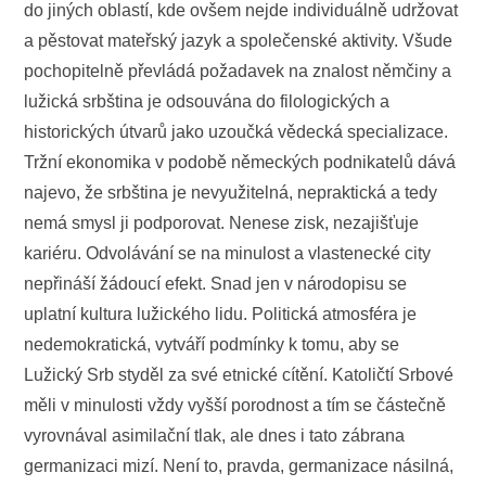
do jiných oblastí, kde ovšem nejde individuálně udržovat
a pěstovat mateřský jazyk a společenské aktivity. Všude
pochopitelně převládá požadavek na znalost němčiny a
lužická srbština je odsouvána do filologických a
historických útvarů jako uzoučká vědecká specializace.
Tržní ekonomika v podobě německých podnikatelů dává
najevo, že srbština je nevyužitelná, nepraktická a tedy
nemá smysl ji podporovat. Nenese zisk, nezajišťuje
kariéru. Odvolávání se na minulost a vlastenecké city
nepřináší žádoucí efekt. Snad jen v národopisu se
uplatní kultura lužického lidu. Politická atmosféra je
nedemokratická, vytváří podmínky k tomu, aby se
Lužický Srb styděl za své etnické cítění. Katoličtí Srbové
měli v minulosti vždy vyšší porodnost a tím se částečně
vyrovnával asimilační tlak, ale dnes i tato zábrana
germanizaci mizí. Není to, pravda, germanizace násilná,