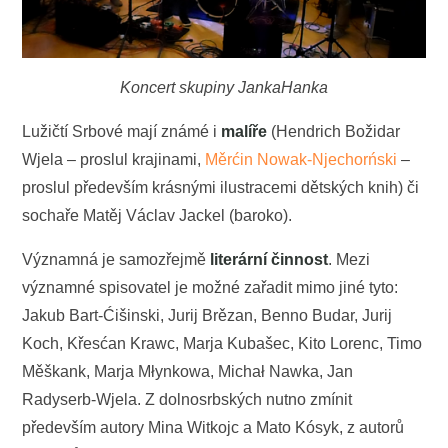
Koncert skupiny JankaHanka
Lužičtí Srbové mají známé i
malíře
(Hendrich Božidar
Wjela – proslul krajinami,
Měrćin Nowak-Njechorński
–
proslul především krásnými ilustracemi dětských knih) či
sochaře Matěj Václav Jackel (baroko).
Významná je samozřejmě
literární činnost
. Mezi
významné spisovatel je možné zařadit mimo jiné tyto:
Jakub Bart-Ćišinski, Jurij Brězan, Benno Budar, Jurij
Koch, Křesćan Krawc, Marja Kubašec, Kito Lorenc, Timo
Měškank, Marja Młynkowa, Michał Nawka, Jan
Radyserb-Wjela. Z dolnosrbských nutno zmínit
především autory Mina Witkojc a Mato Kósyk, z autorů