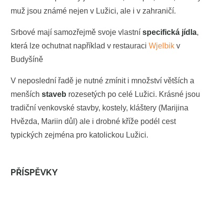
muž jsou známé nejen v Lužici, ale i v zahraničí.
Srbové mají samozřejmě svoje vlastní
specifická jídla
,
která lze ochutnat například v restauraci
Wjelbik
v
Budyšíně
V neposlední řadě je nutné zmínit i množství větších a
menších
staveb
rozesetých po celé Lužici. Krásné jsou
tradiční venkovské stavby, kostely, kláštery (Marijina
Hvězda, Mariin důl) ale i drobné kříže podél cest
typických zejména pro katolickou Lužici.
PŘÍSPĚVKY