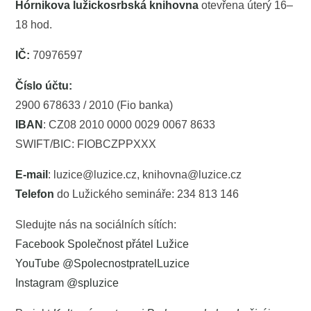
Hórnikova lužickosrbská knihovna
otevřena úterý 16–
18 hod.
IČ:
70976597
Číslo účtu:
2900 678633 / 2010 (Fio banka)
IBAN
: CZ08 2010 0000 0029 0067 8633
SWIFT/BIC: FIOBCZPPXXX
E-mail
: luzice@luzice.cz, knihovna@luzice.cz
Telefon
do Lužického semináře: 234 813 146
Sledujte nás na sociálních sítích:
Facebook Společnost přátel Lužice
YouTube @SpolecnostpratelLuzice
Instagram @spluzice