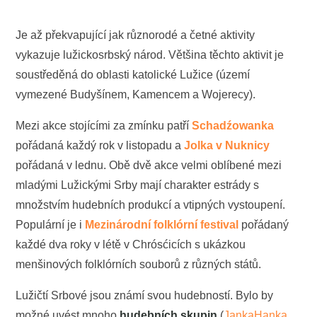
Je až překvapující jak různorodé a četné aktivity
vykazuje lužickosrbský národ. Většina těchto aktivit je
soustředěná do oblasti katolické Lužice (území
vymezené Budyšínem, Kamencem a Wojerecy).
Mezi akce stojícími za zmínku patří
Schadźowanka
pořádaná každý rok v listopadu a
Jolka v Nuknicy
pořádaná v lednu. Obě dvě akce velmi oblíbené mezi
mladými Lužickými Srby mají charakter estrády s
množstvím hudebních produkcí a vtipných vystoupení.
Populární je i
Mezinárodní folklórní festival
pořádaný
každé dva roky v létě v Chrósćicích s ukázkou
menšinových folklórních souborů z různých států.
Lužičtí Srbové jsou známí svou hudebností. Bylo by
možné uvést mnoho
hudebních skupin
(
JankaHanka
,