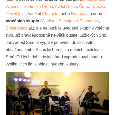
Wusmuž
,
Berlinska Dróha
,
Awful Noise
,
Čorna Krušwa
,
DeyziDoxs
, tradiční
Přezpólni
nebo
Horjany
aj.) nebo
tanečních skupin
(
Wudwor
,
Srjewjan & Schmerlitz
,
Smjerdźaca
aj.), ale nejlepší je uvedené skupiny vidět na
živo. Již pravděpodobně největší buditel Lužických Srbů
Jan Arnošt Smoler vydal v polovině 19. stol. velmi
obsažnou knihu Písničky horních a dolních Lužických
Srbů. Od těch dob srbský národ vyprodukoval mnoho
vynikajících lidí z oblasti hudební kultury.