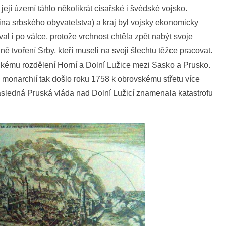
její území táhlo několikrát císařské i švédské vojsko.
vina srbského obyvatelstva) a kraj byl vojsky ekonomicky
 i po válce, protože vrchnost chtěla zpět nabýt svoje
ě tvoření Srby, kteří museli na svoji šlechtu těžce pracovat.
ktickému rozdělení Horní a Dolní Lužice mezi Sasko a Prusko.
monarchií tak došlo roku 1758 k obrovskému střetu více
ásledná Pruská vláda nad Dolní Lužicí znamenala katastrofu