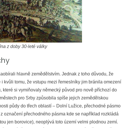
na z doby 30-leté války
chy
aobírali hlavně zemědělstvím. Jednak z toho důvodu, že
 i kvůli tomu, že vstupu mezi řemeslníky jim bránila omezení
které si vymiňovaly německý původ pro nově příchozí do
 městech pro Srby způsobila spíše jejich zemědělskou
snosti půdy do třech oblastí – Dolní Lužice, přechodné pásmo
ývá z označení přechodného pásma kde se například rozkládá
tou jen borovice), neoplývá toto území velmi plodnou zemí.