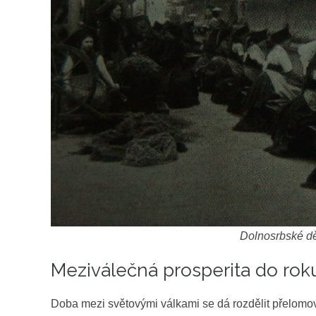
Dolnosrbské děl
Meziválečná prosperita do rok
Doba mezi světovými válkami se dá rozdělit přelomový