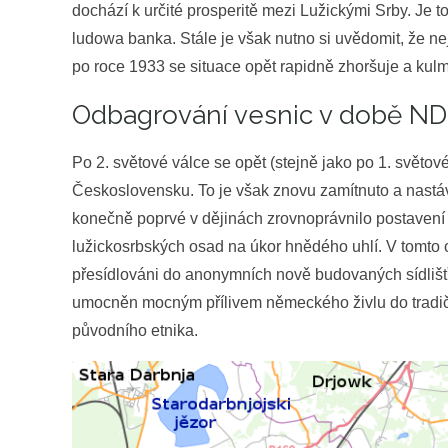
dochází k určité prosperitě mezi Lužickými Srby. Je 
ludowa banka. Stále je však nutno si uvědomit, že ne
po roce 1933 se situace opět rapidně zhoršuje a kul
Odbagrování vesnic v době N
Po 2. světové válce se opět (stejně jako po 1. světov
Československu. To je však znovu zamítnuto a nastá
konečně poprvé v dějinách zrovnoprávnilo postavení
lužickosrbských osad na úkor hnědého uhlí. V tomto 
přesídlováni do anonymních nově budovaných sídlišť a t
umocněn mocným přílivem německého živlu do tradiční
původního etnika.