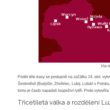
Via r
Podél této trasy se postupně na začátku 14. stol. vy
Šestiměstí (Budyšín, Zhořelec, Lubij, Lubáń v Polsku
tomu je často napadali loupeživí rytíři. Proto vytvořil
Třicetiletá válka a rozdělení Lu