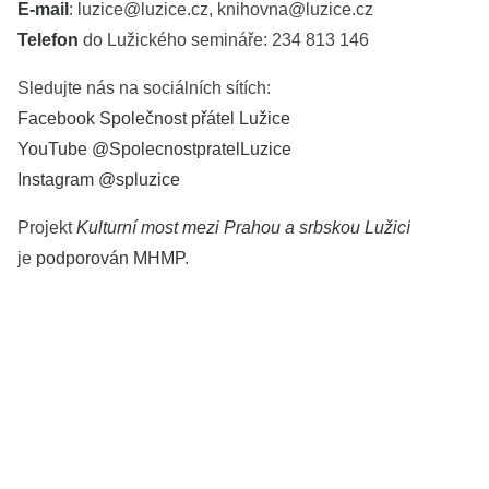
E-mail
: luzice@luzice.cz, knihovna@luzice.cz
Telefon
do Lužického semináře: 234 813 146
Sledujte nás na sociálních sítích:
Facebook Společnost přátel Lužice
YouTube @SpolecnostpratelLuzice
Instagram @spluzice
Projekt
Kulturní most mezi Prahou a srbskou Lužicí
je
podporován MHMP
.