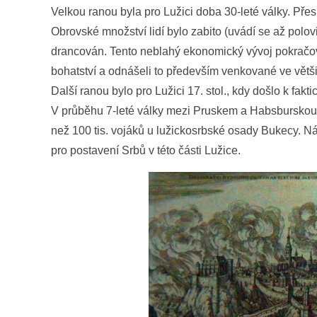
Velkou ranou byla pro Lužici doba 30-leté války. Přes 
Obrovské množství lidí bylo zabito (uvádí se až polo
drancován. Tento neblahý ekonomický vývoj pokračoval
bohatství a odnášeli to především venkované ve většin
Další ranou bylo pro Lužici 17. stol., kdy došlo k fa
V průběhu 7-leté války mezi Pruskem a Habsburskou 
než 100 tis. vojáků u lužickosrbské osady Bukecy. N
pro postavení Srbů v této části Lužice.