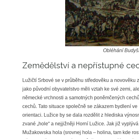
Obléhání Budyší
Zemědělství a nepřístupné ce
Lužičtí Srbové se v průběhu středověku a novověku z
jako původní obyvatelstvo měli vztah ke své zemi, ale
německé vrchnosti a samotných poněmčených cechů, 
cechů. Tato situace společně se zákazem bydlení ve
orientaci. Lužice by se dala rozdělit z hlediska výno
zvané „hole“ a nejjižněji Horní Lužice. Jak již vypl
Mužakowska hola (srovnej hola – holina, tam kde ros