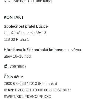
Navštivte náš YouTube kanál
KONTAKT
Společnost přátel Lužice
U Lužického semináře 13
118 00 Praha 1
Hórnikova lužickosrbská knihovna
otevřena
úterý 16–18 hod.
IČ:
70976597
Číslo účtu:
2900 678633 / 2010 (Fio banka)
IBAN
: CZ08 2010 0000 0029 0067 8633
SWIFT/BIC: FIOBCZPPXXX