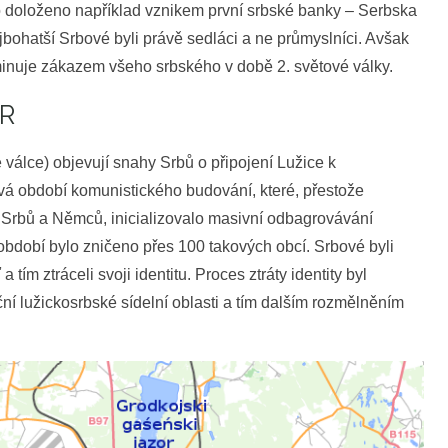
to doloženo například vznikem první srbské banky – Serbska
jbohatší Srbové byli právě sedláci a ne průmyslníci. Avšak
minuje zákazem všeho srbského v době 2. světové války.
DR
é válce) objevují snahy Srbů o připojení Lužice k
vá období komunistického budování, které, přestože
 Srbů a Němců, inicializovalo masivní odbagrovávání
období bylo zničeno přes 100 takových obcí. Srbové byli
ím ztráceli svoji identitu. Proces ztráty identity byl
 lužickosrbské sídelní oblasti a tím dalším rozmělněním