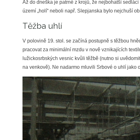
Až do dneška je patrné z krojů, že nejbohatší sedláci 
území „holí“ neboli např. Slepjanska bylo nejchuší obl
Těžba uhlí
V polovině 19. stol. se začíná postupně s těžbou hn
pracovat za minimální mzdu v nově vznikajících textil
lužickosrbských vesnic kvůli těžbě (nutno si uvědomi
na venkově). Ne nadarmo mluvili Srbové o uhlí jako o 