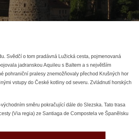
du. Svědčí o tom pradávná Lužická cesta, pojmenovaná
pojovala jadranskou Aquileu s Baltem a s největším
né pohraniční pralesy znemožňovaly přechod Krušných hor
inými vstupy do České kotliny od severu. Zvládnutí horských
-východním směru pokračující dále do Slezska. Tato trasa
é cesty (Via regia) ze Santiaga de Compostela ve Španělsku