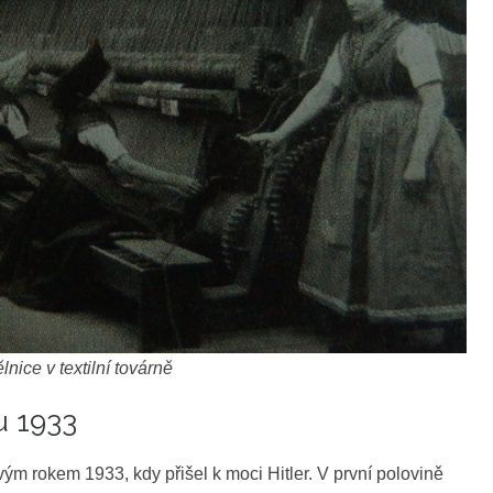
nice v textilní továrně
u 1933
m rokem 1933, kdy přišel k moci Hitler. V první polovině