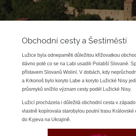
Obchodní cesty a Šestiměstí
Lužice byla odnepaměti důležitou křižovatkou obcho
dávno poté co se na Labi usadili Polabší Slované. S
přístavem Slovanů Woliní. V dobách, kdy neprůchod
a Krkonoš bylo koryto Labe a koryto Lužické Nisy jed
průsmyků snížilo význam cesty podél Lužické Nisy.
Lužicí procházela i důležitá obchodní cesta v západo
vlastně kopírovala starobylou poutní trasu Královsk
do Kyjeva na Ukrajině.