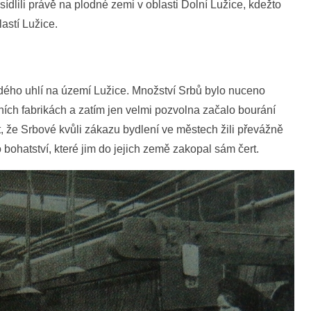
sídlili právě na plodné zemi v oblasti Dolní Lužice, kdežto
astí Lužice.
ědého uhlí na území Lužice. Množství Srbů bylo nuceno
ních fabrikách a zatím jen velmi pozvolna začalo bourání
t, že Srbové kvůli zákazu bydlení ve městech žili převážně
bohatství, které jim do jejich země zakopal sám čert.