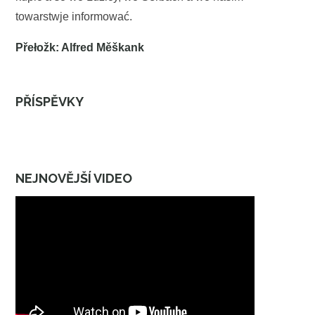
towarstwje informować.
Přełožk: Alfred Měškank
PŘÍSPĚVKY
NEJNOVĚJŠÍ VIDEO