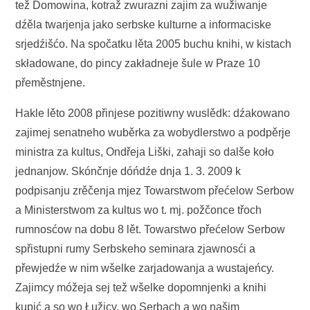
tež Domowina, kotraž zwurazni zajim za wužiwanje
dźěla twarjenja jako serbske kulturne a informaciske
srjedźišćo. Na spočatku lěta 2005 buchu knihi, w kistach
składowane, do pincy zakładneje šule w Praze 10
přeměstnjene.
Hakle lěto 2008 přinjese pozitiwny wuslědk: dźakowano
zajimej senatneho wuběrka za wobydlerstwo a podpěrje
ministra za kultus, Ondřeja Liški, zahaji so dalše koło
jednanjow. Skónčnje dóńdźe dnja 1. 3. 2009 k
podpisanju zrěčenja mjez Towarstwom přećelow Serbow
a Ministerstwom za kultus wo t. mj. požčonce třoch
rumnosćow na dobu 8 lět. Towarstwo přećelow Serbow
spřistupni rumy Serbskeho seminara zjawnosći a
přewjedźe w nim wšelke zarjadowanja a wustajeńcy.
Zajimcy móžeja sej tež wšelke dopomnjenki a knihi
kupić a so wo Łužicy, wo Serbach a wo našim