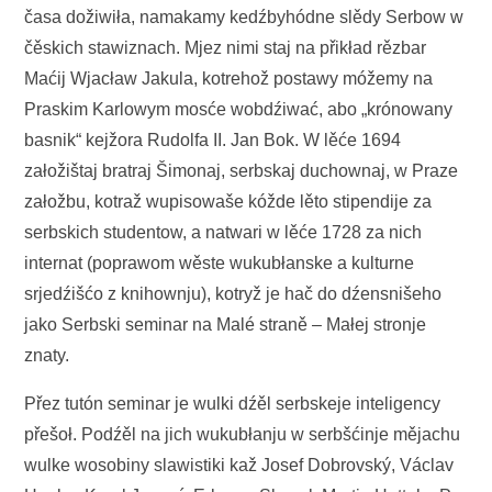
časa dožiwiła, namakamy kedźbyhódne slědy Serbow w
čěskich stawiznach. Mjez nimi staj na přikład rězbar
Maćij Wjacław Jakula, kotrehož postawy móžemy na
Praskim Karlowym mosće wobdźiwać, abo „krónowany
basnik“ kejžora Rudolfa II. Jan Bok. W lěće 1694
załožištaj bratraj Šimonaj, serbskaj duchownaj, w Praze
załožbu, kotraž wupisowaše kóžde lěto stipendije za
serbskich studentow, a natwari w lěće 1728 za nich
internat (poprawom wěste wukubłanske a kulturne
srjedźišćo z knihownju), kotryž je hač do dźensnišeho
jako Serbski seminar na Malé straně – Małej stronje
znaty.
Přez tutón seminar je wulki dźěl serbskeje inteligency
přešoł. Podźěl na jich wukubłanju w serbšćinje mějachu
wulke wosobiny slawistiki kaž Josef Dobrovský, Václav