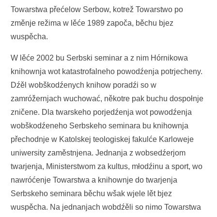
Towarstwa přećelow Serbow, kotrež Towarstwo po
změnje režima w lěće 1989 započa, běchu bjez
wuspěcha.
W lěće 2002 bu Serbski seminar a z nim Hórnikowa
knihownja wot katastrofalneho powodźenja potrjecheny.
Dźěl wobškodźenych knihow poradźi so w
zamróžernjach wuchować, někotre pak buchu dospołnje
zničene. Dla twarskeho porjedźenja wot powodźenja
wobškodźeneho Serbskeho seminara bu knihownja
přechodnje w Katolskej teologiskej fakulće Karloweje
uniwersity zaměstnjena. Jednanja z wobsedźerjom
twarjenja, Ministerstwom za kultus, młodźinu a sport, wo
nawróćenje Towarstwa a knihownje do twarjenja
Serbskeho seminara běchu wšak wjele lět bjez
wuspěcha. Na jednanjach wobdźěli so nimo Towarstwa