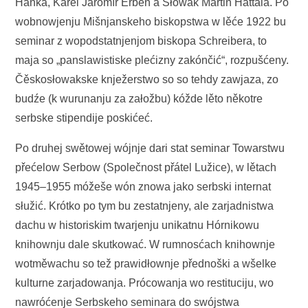
Hanka, Karel Jaromír Erben a Słowak Martin Hattala. Po
wobnowjenju Mišnjanskeho biskopstwa w lěće 1922 bu
seminar z wopodstatnjenjom biskopa Schreibera, to
maja so „panslawistiske plećizny zakónčić“, rozpušćeny.
Čěskosłowakske knježerstwo so so tehdy zawjaza, zo
budźe (k wurunanju za załožbu) kóžde lěto někotre
serbske stipendije poskićeć.
Po druhej swětowej wójnje dari stat seminar Towarstwu
přećelow Serbow (Společnost přátel Lužice), w lětach
1945–1955 móžeše wón znowa jako serbski internat
słužić. Krótko po tym bu zestatnjeny, ale zarjadnistwa
dachu w historiskim twarjenju unikatnu Hórnikowu
knihownju dale skutkować. W rumnosćach knihownje
wotměwachu so tež prawidłownje přednoški a wšelke
kulturne zarjadowanja. Prócowanja wo restituciju, wo
nawróćenje Serbskeho seminara do swójstwa