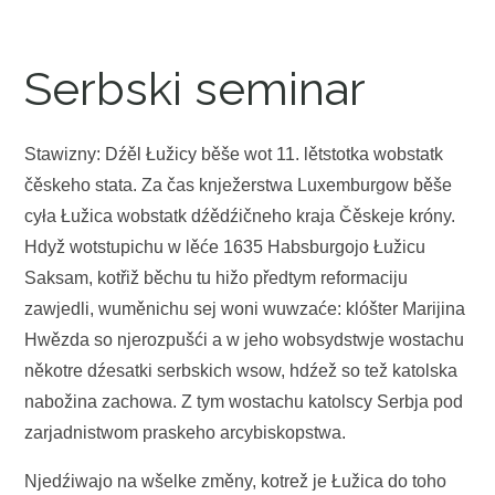
Serbski seminar
Stawizny: Dźěl Łužicy běše wot 11. lětstotka wobstatk
čěskeho stata. Za čas knježerstwa Luxemburgow běše
cyła Łužica wobstatk dźědźičneho kraja Čěskeje króny.
Hdyž wotstupichu w lěće 1635 Habsburgojo Łužicu
Saksam, kotřiž běchu tu hižo předtym reformaciju
zawjedli, wuměnichu sej woni wuwzaće: klóšter Marijina
Hwězda so njerozpušći a w jeho wobsydstwje wostachu
někotre dźesatki serbskich wsow, hdźež so tež katolska
nabožina zachowa. Z tym wostachu katolscy Serbja pod
zarjadnistwom praskeho arcybiskopstwa.
Njedźiwajo na wšelke změny, kotrež je Łužica do toho