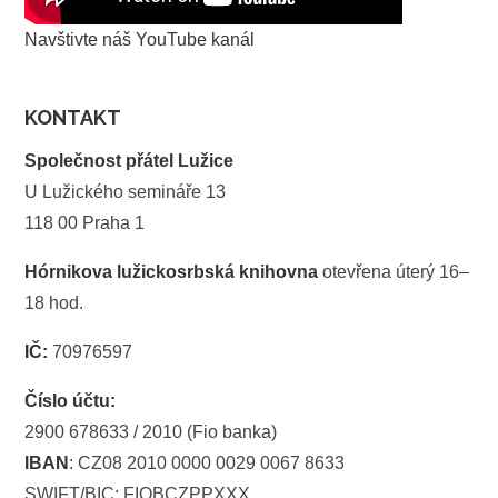
Navštivte náš YouTube kanál
KONTAKT
Společnost přátel Lužice
U Lužického semináře 13
118 00 Praha 1
Hórnikova lužickosrbská knihovna
otevřena úterý 16–
18 hod.
IČ:
70976597
Číslo účtu:
2900 678633 / 2010 (Fio banka)
IBAN
: CZ08 2010 0000 0029 0067 8633
SWIFT/BIC: FIOBCZPPXXX