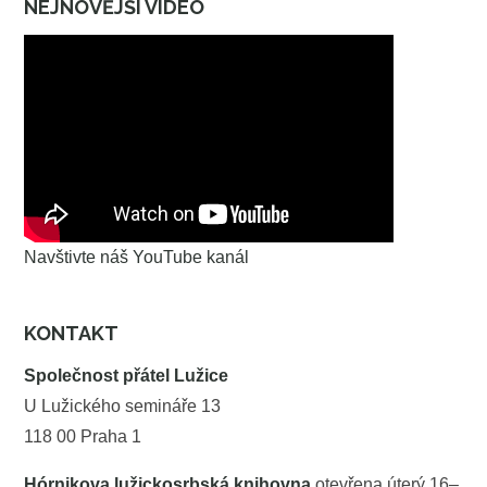
NEJNOVĚJŠÍ VIDEO
Navštivte náš YouTube kanál
KONTAKT
Společnost přátel Lužice
U Lužického semináře 13
118 00 Praha 1
Hórnikova lužickosrbská knihovna
otevřena úterý 16–