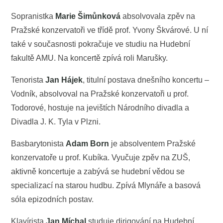
Sopranistka
Marie Šimůnková
absolvovala zpěv na
Pražské konzervatoři ve třídě prof. Yvony Škvárové. U ní
také v současnosti pokračuje ve studiu na Hudební
fakultě AMU. Na koncertě zpívá roli Marušky.
Tenorista
Jan Hájek
, titulní postava dnešního koncertu –
Vodník, absolvoval na Pražské konzervatoři u prof.
Todorové, hostuje na jevištích Národního divadla a
Divadla J. K. Tyla v Plzni.
Basbarytonista
Adam Born
je absolventem Pražské
konzervatoře u prof. Kubíka. Vyučuje zpěv na ZUŠ,
aktivně koncertuje a zabývá se hudební vědou se
specializací na starou hudbu. Zpívá Mlynáře a basová
sóla epizodních postav.
Klavírista
Jan Míchal
studuje dirigování na Hudební