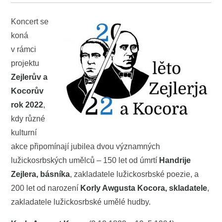
Koncert se
koná
v rámci
projektu
Zejlerův a
Kocorův
rok 2022
,
kdy různé
kulturní
akce připomínají jubilea dvou významných
lužickosrbských umělců ‒ 150 let od úmrtí
Handrije
Zejlera, básníka
, zakladatele lužickosrbské poezie, a
200 let od narození
Korly Awgusta Kocora, skladatele
,
zakladatele lužickosrbské umělé hudby.