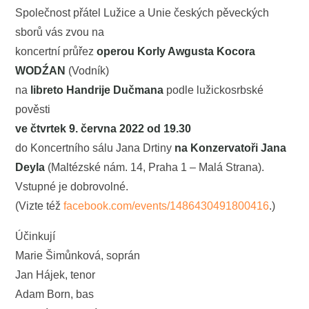
Společnost přátel Lužice a Unie českých pěveckých
sborů vás zvou na
koncertní průřez
operou Korly Awgusta Kocora
WODŹAN
(Vodník)
na
libreto Handrije Dučmana
podle lužickosrbské
pověsti
ve čtvrtek 9. června 2022 od 19.30
do Koncertního sálu Jana Drtiny
na Konzervatoři Jana
Deyla
(Maltézské nám. 14, Praha 1 – Malá Strana).
Vstupné je dobrovolné.
(Vizte též
facebook.com/events/1486430491800416
.)
Účinkují
Marie Šimůnková, soprán
Jan Hájek, tenor
Adam Born, bas