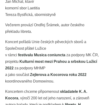
Jan Míchal, klavír
komorní sbor Laetitia
Tereza Bystřická, sbormistryně
Večerem provází Ondřej Šrámek, autor českého
překladu libreta.
Koncert pořádá Unie českých pěveckých sborů a
Společnost přátel Lužice
v rámci
festivalu Musica coniuncta
za podpory MK ČR,
projektu
Kulturní most mezi Prahou a srbskou Lužicí
2022
za podpory MHMP
a jako součást
Zejlerova a Kocorova roku 2022
koordinovaného Domowinou.
Koncertem chceme připomenout
skladatele K. A.
Kocora
, výročí 200 let od jeho narození, a zároveň
autora balady, která je podkladem k
libretu, H.