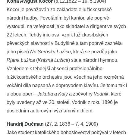
Korla Awgust Kocor
(3.12.1822 ‒ 19. 5.1904)
Kocor je považován za zakladatele lužickosrbské
národní hudby. Povoláním byl kantor, ale poprvé
vystoupil na veřejnosti jako skladatel a dirigent ve svých
22 letech. Tehdy inicioval vznik lužickosrbských
pěveckých slavností v Budyšíně a tam poprvé zazněla
jeho píseň
Na Serbsku Łužicu
, která se později jako
Rjana Łužica
(
Krásná Lužice
) stala národní hymnou.
Vzhledem k tehdejší absenci profesionálního
lužickosrbského orchestru jsou všechna jeho rozměrná
vokální díla napsaná s doprovodem klavíru. Je tomu tak i
u obou oper ‒
Jakuba a Katy
a zpěvohry
Vodník
, které
byly uvedeny až ve 20. století. Vodník z roku 1896 je
posledním autorovým významným dílem.
Handrij Dučman
(27. 2. 1836 ‒ 7. 4. 1909)
Jako student katolického bohoslovectví pobýval v letech