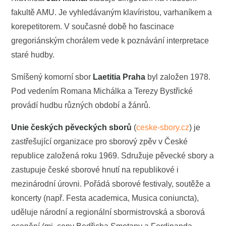
fakultě AMU. Je vyhledávaným klavíristou, varhaníkem a
korepetitorem. V současné době ho fascinace
gregoriánským chorálem vede k poznávání interpretace
staré hudby.
Smíšený komorní sbor
Laetitia Praha
byl založen 1978.
Pod vedením Romana Michálka a Terezy Bystřické
provádí hudbu různých období a žánrů.
Unie českých pěveckých sborů
(
ceske-sbory.cz
) je
zastřešující organizace pro sborový zpěv v České
republice založená roku 1969. Sdružuje pěvecké sbory a
zastupuje české sborové hnutí na republikové i
mezinárodní úrovni. Pořádá sborové festivaly, soutěže a
koncerty (např. Festa academica, Musica coniuncta),
uděluje národní a regionální sbormistrovská a sborová