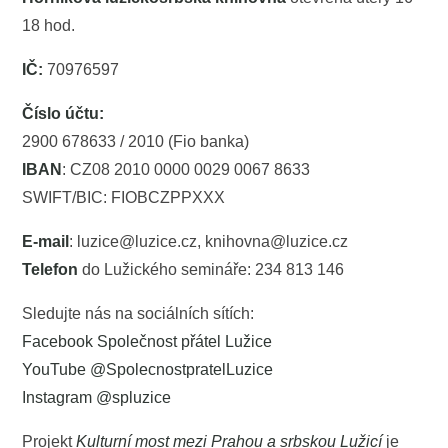
18 hod.
IČ:
70976597
Číslo účtu:
2900 678633 / 2010 (Fio banka)
IBAN
: CZ08 2010 0000 0029 0067 8633
SWIFT/BIC: FIOBCZPPXXX
E-mail
: luzice@luzice.cz, knihovna@luzice.cz
Telefon
do Lužického semináře: 234 813 146
Sledujte nás na sociálních sítích:
Facebook Společnost přátel Lužice
YouTube @SpolecnostpratelLuzice
Instagram @spluzice
Projekt
Kulturní most mezi Prahou a srbskou Lužicí
je