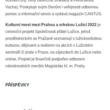
ocenění (mj. ceny Bedřicha Smetany a Ferdinanda
Vacha). Poskytuje svým členům i veřejnosti odbornou
pomoc a informační servis a vydává magazín CANTUS.
Kulturní most mezi Prahou a srbskou Lužicí 2022
je
celoroční projekt Společnosti přátel Lužice, jehož
prostřednictvím se Pražané seznamují s lužickosrbskou
kulturou, dějinami a reáliemi na akcích v Lužickém
semináři či jinde v Praze, na zájezdech do Lužice nebo
online. Projekt je finančně podpořen odborem
národnostních menšin Magistrátu hl. m. Prahy.
PŘÍSPĚVKY