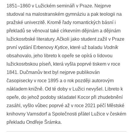
1851‒1860 v Lužickém semináři v Praze. Nejprve
studoval na malostranském gymnáziu a pak teologii na
pražské univerzitě. Kromě řady romantických básní i
překladů se věnoval také církevním dějinám a dějinám
lužickosrbské literatury. Ačkoli jako student zažil v Praze
první vydání Erbenovy
Kytice
, které už baladu
Vodník
obsahovalo, jeho libreto k opeře se opírá o lidovou
lužickosrbskou píseň, která vyšla poprvé tiskem v roce
1841. Dučmanův text byl nejprve publikován
časopisecky v roce 1895 a o rok později autorovým
nákladem knižně. Od té doby v Lužici nevyšel. Libreto k
opeře, do jehož podoby skladatel Kocor při zhudebnění
zasáhl, vyšlo vůbec poprvé až v roce 2021 péčí Městské
knihovny Varnsdorf a Společnosti přátel Lužice v českém
překladu Ondřeje Šrámka.