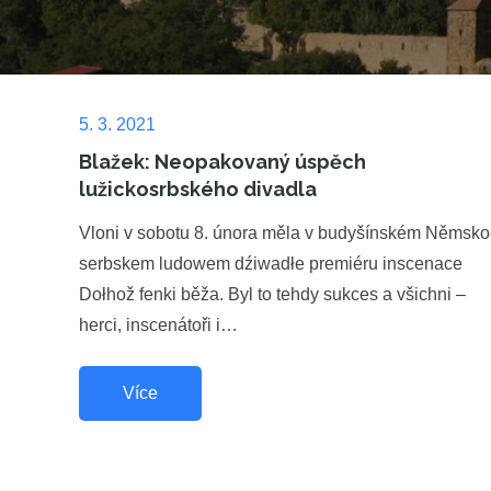
Posted
5. 3. 2021
on
Blažek: Neopakovaný úspěch
lužickosrbského divadla
Vloni v sobotu 8. února měla v budyšínském Němsko
serbskem ludowem dźiwadłe premiéru inscenace
Dołhož fenki běža. Byl to tehdy sukces a všichni –
herci, inscenátoři i…
Více