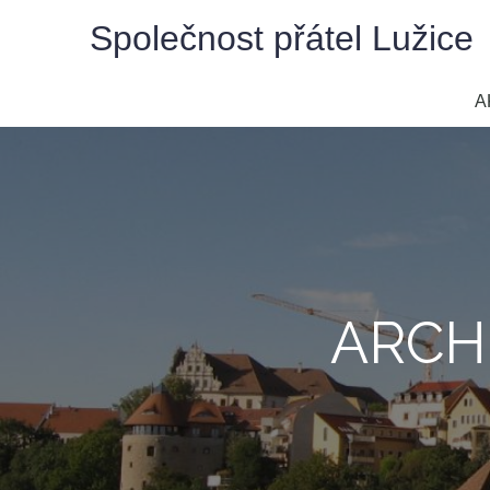
Skip
Společnost přátel Lužice
to
content
A
ARCHI