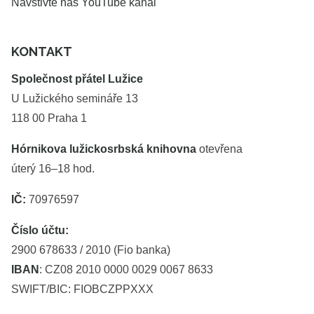
Navštivte náš YouTube kanál
KONTAKT
Společnost přátel Lužice
U Lužického semináře 13
118 00 Praha 1
Hórnikova lužickosrbská knihovna
otevřena
úterý 16–18 hod.
IČ:
70976597
Číslo účtu:
2900 678633 / 2010 (Fio banka)
IBAN
: CZ08 2010 0000 0029 0067 8633
SWIFT/BIC: FIOBCZPPXXX