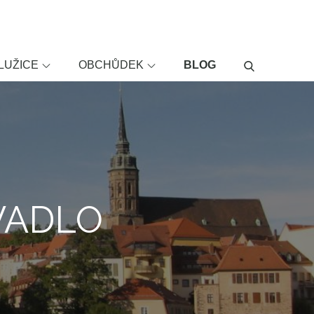
LUŽICE
OBCHŮDEK
BLOG
IVADLO