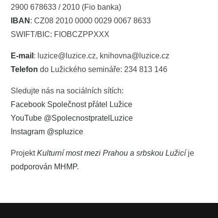
2900 678633 / 2010 (Fio banka)
IBAN
: CZ08 2010 0000 0029 0067 8633
SWIFT/BIC: FIOBCZPPXXX
E-mail
: luzice@luzice.cz, knihovna@luzice.cz
Telefon
do Lužického semináře: 234 813 146
Sledujte nás na sociálních sítích:
Facebook Společnost přátel Lužice
YouTube @SpolecnostpratelLuzice
Instagram @spluzice
Projekt
Kulturní most mezi Prahou a srbskou Lužicí
je
podporován MHMP
.