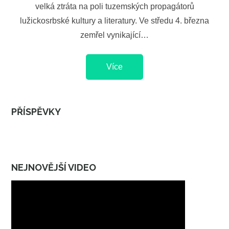
velká ztráta na poli tuzemských propagátorů
lužickosrbské kultury a literatury. Ve středu 4. března
zemřel vynikající…
Více
PŘÍSPĚVKY
NEJNOVĚJŠÍ VIDEO