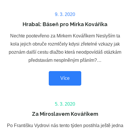
Posted
9. 3. 2020
on
Hrabal: Báseň pro Mirka Kováříka
Nechte pootevřeno za Mirkem Kováříkem Neslyším ta
kola jejich obruče rozmlčely kdysi zřetelné vzkazy jak
poznám další cestu dlažbo která neodpovídáš otázkám
představám nesplněným přáním?…
Více
Posted
5. 3. 2020
on
Za Miroslavem Kováříkem
Po Františku Vydrovi nás tento týden postihla ještě jedna