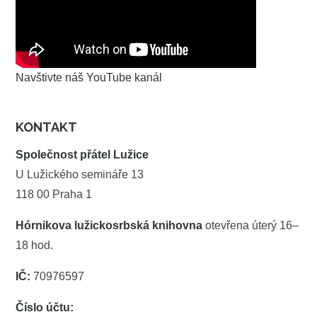
Navštivte náš YouTube kanál
KONTAKT
Společnost přátel Lužice
U Lužického semináře 13
118 00 Praha 1
Hórnikova lužickosrbská knihovna
otevřena úterý 16–
18 hod.
IČ:
70976597
Číslo účtu: