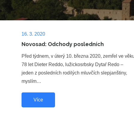
Posted
16. 3. 2020
on
Novosad: Odchody posledních
Před týdnem, v úterý 10. března 2020, zemřel ve věk
78 let Dieter Reddo, lužickosrbsky Dytaŕ Redo –
jeden z posledních rodilých mluvčích slepjanštiny,
myslím…
Více