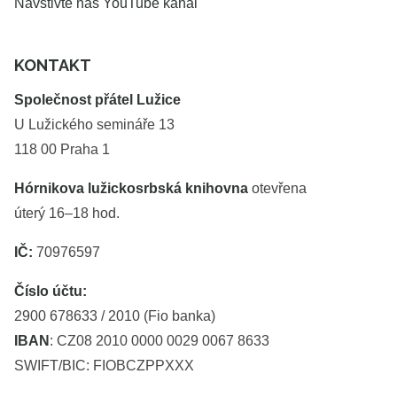
Navštivte náš YouTube kanál
KONTAKT
Společnost přátel Lužice
U Lužického semináře 13
118 00 Praha 1
Hórnikova lužickosrbská knihovna
otevřena
úterý 16–18 hod.
IČ:
70976597
Číslo účtu:
2900 678633 / 2010 (Fio banka)
IBAN
: CZ08 2010 0000 0029 0067 8633
SWIFT/BIC: FIOBCZPPXXX