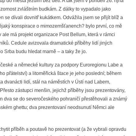
p do města jezdím bez dětí. A tak jsem v pondělí 26. října
ornost zvláštním budkám. Z dálky to vypadalo jako
en se dívali dovnitř kukátkem. Odvážila jsem se přijít blíž a
nějaký konspirace o mimozemšťanench? bylo první, co mě
v ale má projekt organizace Post Bellum, která v rámci
ků. Cedule avizovala dramatické příběhy lidí jiných
ho Srba budu hledat marně – a taky že jo.
ů české a německé kultury za podpory Euroregionu Labe a
přátelství) a litoměřická štace je jeho poslední; během
ota dvanácti lidí, stál na náměstích v Ústí nad Labem,
řesto zástupci menšin, jejichž příběhy jsou prezentovány,
en dva se do severočeského pohraničí přestěhovali a známý
zínském ghettu; dva prezentovaní neodsunutí Němci ale
chytit příběh a poutavě ho prezentovat (a že vybrali opravdu