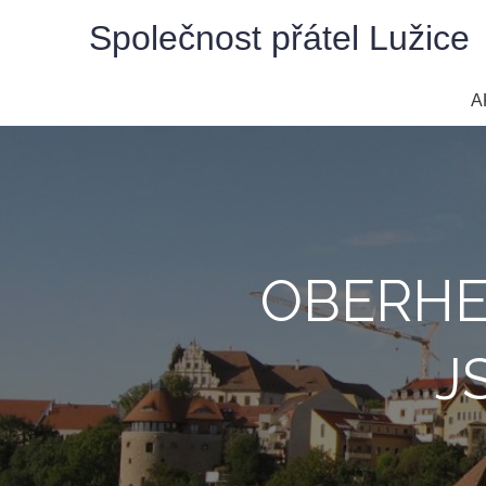
Skip
Společnost přátel Lužice
to
content
A
OBERHE
J