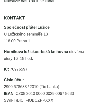
Navštivte náš YouTube kanál
KONTAKT
Společnost přátel Lužice
U Lužického semináře 13
118 00 Praha 1
Hórnikova lužickosrbská knihovna
otevřena
úterý 16–18 hod.
IČ:
70976597
Číslo účtu:
2900 678633 / 2010 (Fio banka)
IBAN
: CZ08 2010 0000 0029 0067 8633
SWIFT/BIC: FIOBCZPPXXX