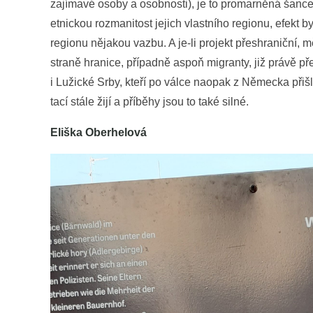
zajímavé osoby a osobnosti), je to promarněná šance
etnickou rozmanitost jejich vlastního regionu, efekt by
regionu nějakou vazbu. A je-li projekt přeshraniční, mě
straně hranice, případně aspoň migranty, již právě p
i Lužické Srby, kteří po válce naopak z Německa při
tací stále žijí a příběhy jsou to také silné.
Eliška Oberhelová