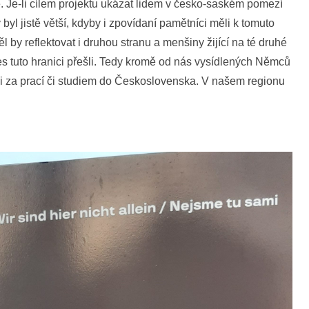
. Je-li cílem projektu ukázat lidem v česko-saském pomezí
 byl jistě větší, kdyby i zpovídaní pamětníci měli k tomuto
l by reflektovat i druhou stranu a menšiny žijící na té druhé
řes tuto hranici přešli. Tedy kromě od nás vysídlených Němců
šli za prací či studiem do Československa. V našem regionu