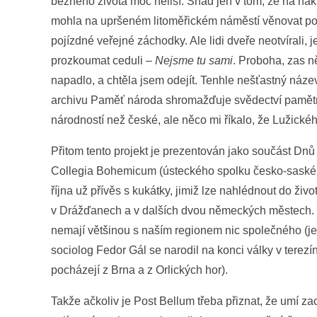
běžného života moc neliší. Snad jen v tom, že na náku
mohla na upršeném litoměřickém náměstí věnovat poz
pojízdné veřejné záchodky. Ale lidi dveře neotvírali, j
prozkoumat ceduli –
Nejsme tu sami
. Proboha, zas 
napadlo, a chtěla jsem odejít. Tenhle nešťastný náze
archivu Paměť národa shromažďuje svědectví pamětní
národností než české, ale něco mi říkalo, že Lužické
Přitom tento projekt je prezentován jako součást Dn
Collegia Bohemicum (ústeckého spolku česko-saského 
října už přívěs s kukátky, jimiž lze nahlédnout do živ
v Drážďanech a v dalších dvou německých městech. P
nemají většinou s naším regionem nic společného (j
sociolog Fedor Gál se narodil na konci války v tere
pocházejí z Brna a z Orlických hor).
Takže ačkoliv je Post Bellum třeba přiznat, že umí za