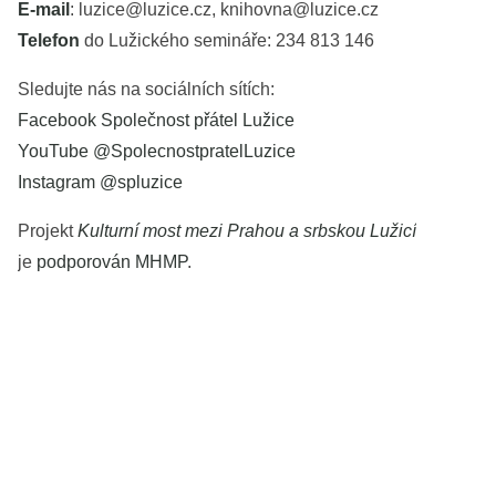
E-mail
: luzice@luzice.cz, knihovna@luzice.cz
Telefon
do Lužického semináře: 234 813 146
Sledujte nás na sociálních sítích:
Facebook Společnost přátel Lužice
YouTube @SpolecnostpratelLuzice
Instagram @spluzice
Projekt
Kulturní most mezi Prahou a srbskou Lužicí
je
podporován MHMP
.