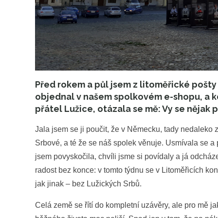
Před rokem a půl jsem z litoměřické pošty 
objednal v našem spolkovém e-shopu, a kd
přátel Lužice, otázala se mě: Vy se nějak p
Jala jsem se ji poučit, že v Německu, tady nedaleko 
Srbové, a té že se náš spolek věnuje. Usmívala se a
jsem povyskočila, chvíli jsme si povídaly a já odcháze
radost bez konce: v tomto týdnu se v Litoměřicích kon
jak jinak – bez Lužických Srbů.
Celá země se řítí do kompletní uzávěry, ale pro mě j