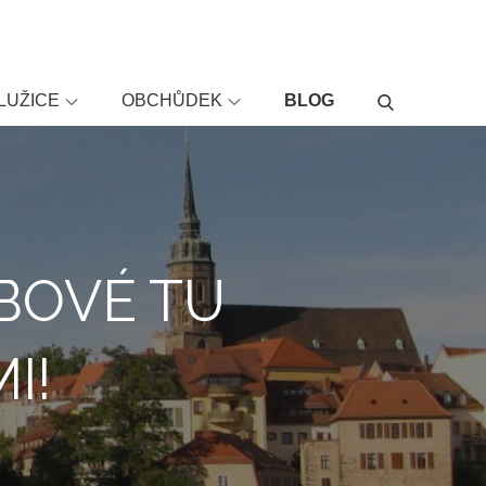
LUŽICE
OBCHŮDEK
BLOG
BOVÉ TU
I!