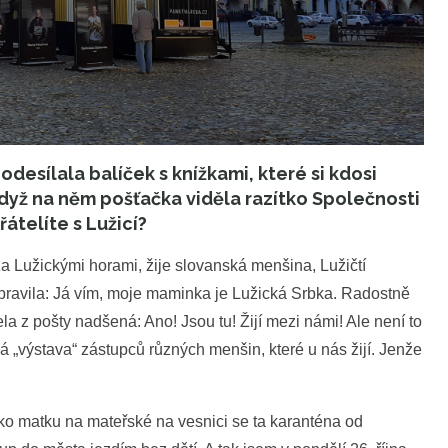
odesílala balíček s knížkami, které si kdosi
yž na něm pošťačka viděla razítko Společnosti
řátelíte s Lužicí?
za Lužickými horami, žije slovanská menšina, Lužičtí
 pravila: Já vím, moje maminka je Lužická Srbka. Radostně
la z pošty nadšená: Ano! Jsou tu! Žijí mezi námi! Ale není to
á „výstava“ zástupců různých menšin, které u nás žijí. Jenže
ako matku na mateřské na vesnici se ta karanténa od