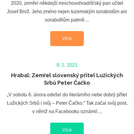
2020, zemřel někdejší mnichovohradišťský pan učitel
Josef Brož. Jeho jméno nejen tuzemským sorabistům ani
sorabofilům patrně…
Více
Posted
9. 2. 2021
on
Hrabal: Zemřel slovenský přítel Lužických
Srbů Peter Čačko
„V sobotu 6. února odešel do literárního nebe dobrý přítel
Lužických Srbů i můj – Peter Čačko.“ Tak začal svůj post,
v němž na Facebooku oznámil…
Více