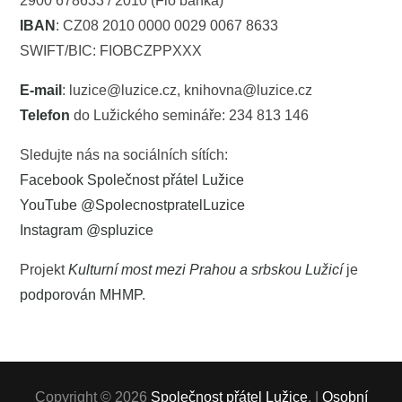
2900 678633 / 2010 (Fio banka)
IBAN
: CZ08 2010 0000 0029 0067 8633
SWIFT/BIC: FIOBCZPPXXX
E-mail
: luzice@luzice.cz, knihovna@luzice.cz
Telefon
do Lužického semináře: 234 813 146
Sledujte nás na sociálních sítích:
Facebook Společnost přátel Lužice
YouTube @SpolecnostpratelLuzice
Instagram @spluzice
Projekt
Kulturní most mezi Prahou a srbskou Lužicí
je
podporován MHMP
.
Copyright © 2026
Společnost přátel Lužice
. |
Osobní