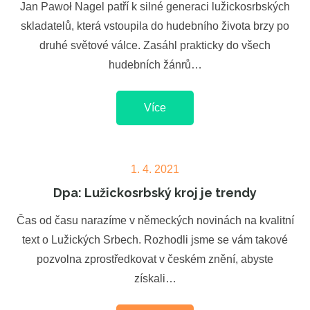
Jan Pawoł Nagel patří k silné generaci lužickosrbských
skladatelů, která vstoupila do hudebního života brzy po
druhé světové válce. Zasáhl prakticky do všech
hudebních žánrů…
Více
Posted
1. 4. 2021
on
Dpa: Lužickosrbský kroj je trendy
Čas od času narazíme v německých novinách na kvalitní
text o Lužických Srbech. Rozhodli jsme se vám takové
pozvolna zprostředkovat v českém znění, abyste
získali…