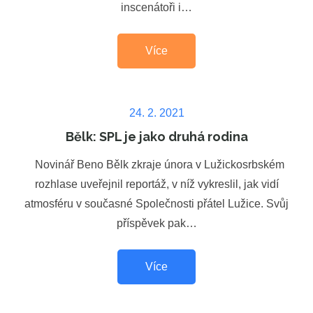
inscenátoři i…
Více
Posted
24. 2. 2021
on
Bělk: SPL je jako druhá rodina
Novinář Beno Bělk zkraje února v Lužickosrbském
rozhlase uveřejnil reportáž, v níž vykreslil, jak vidí
atmosféru v současné Společnosti přátel Lužice. Svůj
příspěvek pak…
Více