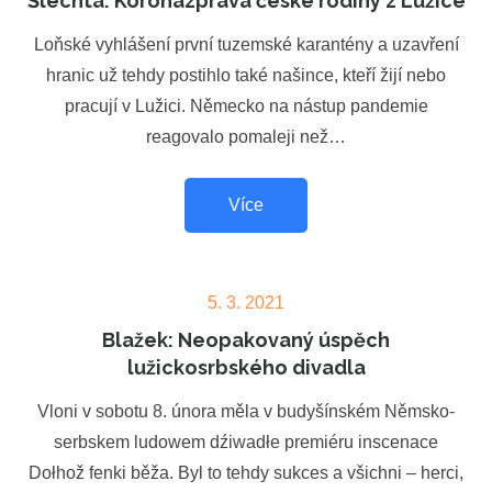
Šlechta: Koronazpráva české rodiny z Lužice
Loňské vyhlášení první tuzemské karantény a uzavření
hranic už tehdy postihlo také našince, kteří žijí nebo
pracují v Lužici. Německo na nástup pandemie
reagovalo pomaleji než…
Více
Posted
5. 3. 2021
on
Blažek: Neopakovaný úspěch
lužickosrbského divadla
Vloni v sobotu 8. února měla v budyšínském Němsko-
serbskem ludowem dźiwadłe premiéru inscenace
Dołhož fenki běža. Byl to tehdy sukces a všichni – herci,