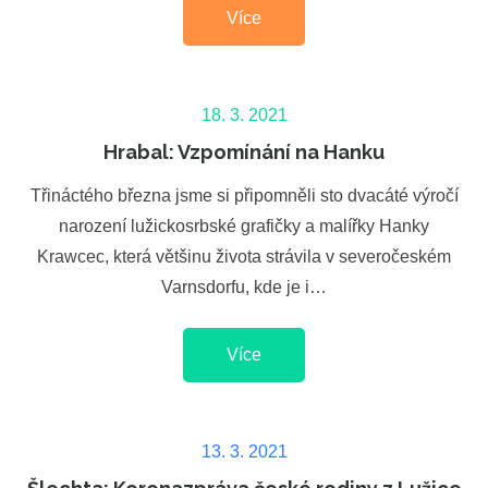
Více
Posted
18. 3. 2021
on
Hrabal: Vzpomínání na Hanku
Třináctého března jsme si připomněli sto dvacáté výročí
narození lužickosrbské grafičky a malířky Hanky
Krawcec, která většinu života strávila v severočeském
Varnsdorfu, kde je i…
Více
Posted
13. 3. 2021
on