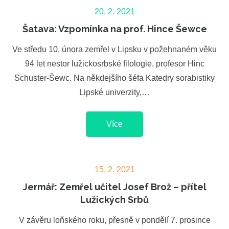
Posted
20. 2. 2021
on
Šatava: Vzpomínka na prof. Hince Šewce
Ve středu 10. února zemřel v Lipsku v požehnaném věku
94 let nestor lužickosrbské filologie, profesor Hinc
Schuster-Šewc. Na někdejšího šéfa Katedry sorabistiky
Lipské univerzity,…
Více
Posted
15. 2. 2021
on
Jermář: Zemřel učitel Josef Brož – přítel
Lužických Srbů
V závěru loňského roku, přesně v pondělí 7. prosince