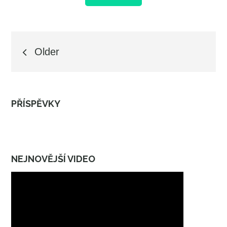
Navigace
Older
pro
PŘÍSPĚVKY
příspěvky
NEJNOVĚJŠÍ VIDEO