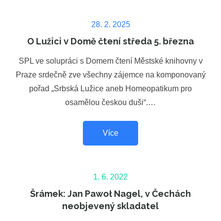
Posted
28. 2. 2025
on
O Lužici v Domě čtení středa 5. března
SPL ve solupráci s Domem čtení Městské knihovny v
Praze srdečně zve všechny zájemce na komponovaný
pořad „Srbská Lužice aneb Homeopatikum pro
osamělou českou duši“.…
Více
Posted
1. 6. 2022
on
Šrámek: Jan Pawoł Nagel, v Čechách
neobjevený skladatel