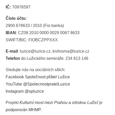
IČ:
70976597
Číslo účtu:
2900 678633 / 2010 (Fio banka)
IBAN
: CZ08 2010 0000 0029 0067 8633
SWIFT/BIC: FIOBCZPPXXX
E-mail
: luzice@luzice.cz, knihovna@luzice.cz
Telefon
do Lužického semináře: 234 813 146
Sledujte nás na sociálních sítích:
Facebook Společnost přátel Lužice
YouTube @SpolecnostpratelLuzice
Instagram @spluzice
Projekt
Kulturní most mezi Prahou a srbskou Lužicí
je
podporován MHMP
.