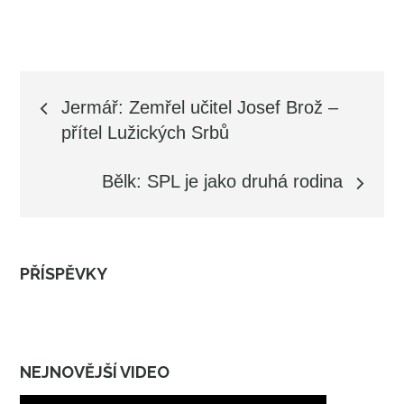
Navigace
Jermář: Zemřel učitel Josef Brož –
přítel Lužických Srbů
pro
Bělk: SPL je jako druhá rodina
příspěvek
PŘÍSPĚVKY
NEJNOVĚJŠÍ VIDEO