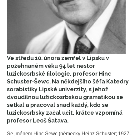
Ve středu 10. února zemřel v Lipsku v
požehnaném věku 94 let nestor
lužickosrbské filologie, profesor Hinc
Schuster-Šewc. Na někdejšího šéfa Katedry
sorabistiky Lipské univerzity, s jehož
dvoudílnou lužickosrbskou gramatikou se
setkal a pracoval snad každý, kdo se
lužickosrbsky začal učit, krátce vzpomíná
profesor Leoš Šatava.
Se jménem Hinc Šewc (německy Heinz Schuster; 1927–