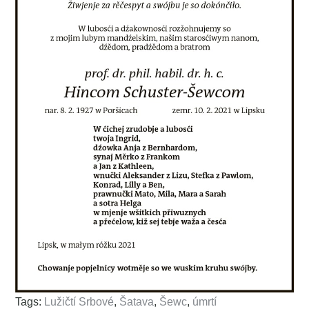
Tags:
Lužičtí Srbové
,
Šatava
,
Šewc
,
úmrtí