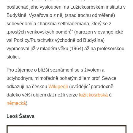
posluchač jeho vystoupení na Lužickosrbském institutu v
Budyšíně. Vyzařovalo z něj (snad trochu odměřené)
sebevědomí a charisma selfmademana, který se z
„prostých venkovských poměrů“
(narozen v evangelické
vsi Poršicy/Purschwitz východně od Budyšína)
vypracoval již v mladém věku (1964) až na profesorskou
stolici.
Pro zájemce o bližší seznámení se s životem a
úctyhodným, mimořádně bohatým dílem prof. Šewce
odkazuji na českou
Wikipedii
(uvádějící paradoxně
daleko větší objem dat nežli verze
lužickosrbská
či
německá
).
Leoš Šatava