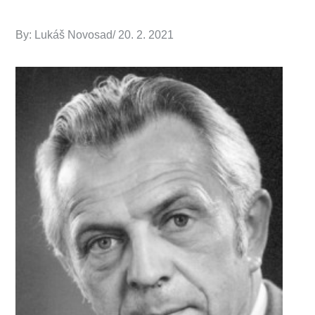
By:
Lukáš Novosad
Posted
20. 2. 2021
on