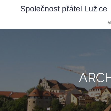
Skip
Společnost přátel Lužice
to
content
A
ARCH