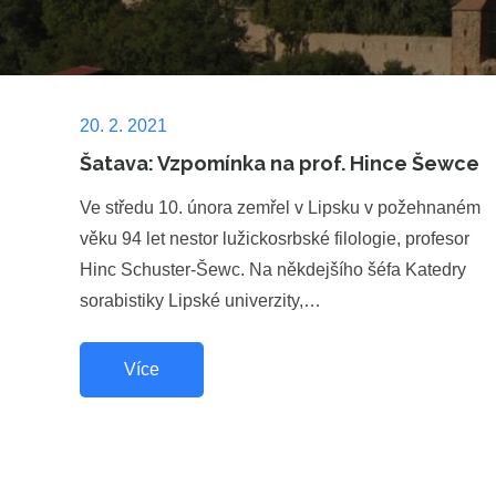
Posted
20. 2. 2021
on
Šatava: Vzpomínka na prof. Hince Šewce
Ve středu 10. února zemřel v Lipsku v požehnaném
věku 94 let nestor lužickosrbské filologie, profesor
Hinc Schuster-Šewc. Na někdejšího šéfa Katedry
sorabistiky Lipské univerzity,…
Více