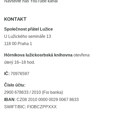
Navštivte náš YouTube kanál
KONTAKT
Společnost přátel Lužice
U Lužického semináře 13
118 00 Praha 1
Hórnikova lužickosrbská knihovna
otevřena
úterý 16–18 hod.
IČ:
70976597
Číslo účtu:
2900 678633 / 2010 (Fio banka)
IBAN
: CZ08 2010 0000 0029 0067 8633
SWIFT/BIC: FIOBCZPPXXX