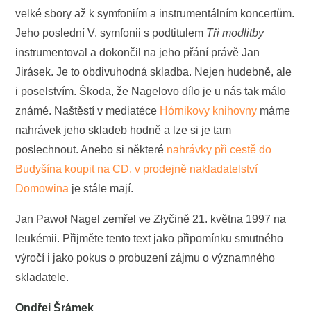
velké sbory až k symfoniím a instrumentálním koncertům.
Jeho poslední V. symfonii s podtitulem
Tři modlitby
instrumentoval a dokončil na jeho přání právě Jan
Jirásek. Je to obdivuhodná skladba. Nejen hudebně, ale
i poselstvím. Škoda, že Nagelovo dílo je u nás tak málo
známé. Naštěstí v mediatéce
Hórnikovy knihovny
máme
nahrávek jeho skladeb hodně a lze si je tam
poslechnout. Anebo si některé
nahrávky při cestě do
Budyšína koupit na CD, v prodejně nakladatelství
Domowina
je stále mají.
Jan Pawoł Nagel zemřel ve Złyčině 21. května 1997 na
leukémii. Přijměte tento text jako připomínku smutného
výročí i jako pokus o probuzení zájmu o významného
skladatele.
Ondřej Šrámek