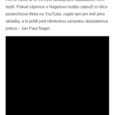
lepší. Pokud zájemce o Nagelovu hudbu zatouží si něco
poslechnout třeba na YouTube, najde tam jen dvě jeho
skladby, a to ještě pod německou variantou skladatelova
jména –⁠ Jan Paul Nagel.