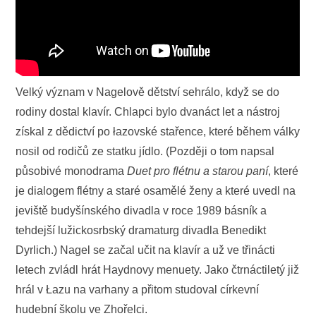
Velký význam v Nagelově dětství sehrálo, když se do
rodiny dostal klavír. Chlapci bylo dvanáct let a nástroj
získal z dědictví po łazovské stařence, které během války
nosil od rodičů ze statku jídlo. (Později o tom napsal
působivé monodrama
Duet pro flétnu a starou paní
, které
je dialogem flétny a staré osamělé ženy a které uvedl na
jeviště budyšínského divadla v roce 1989 básník a
tehdejší lužickosrbský dramaturg divadla Benedikt
Dyrlich.) Nagel se začal učit na klavír a už ve třinácti
letech zvládl hrát Haydnovy menuety. Jako čtrnáctiletý již
hrál v Łazu na varhany a přitom studoval církevní
hudební školu ve Zhořelci.