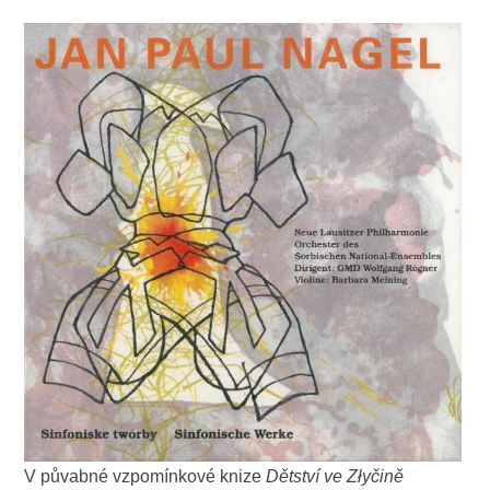
V půvabné vzpomínkové knize
Dětství ve Złyčině