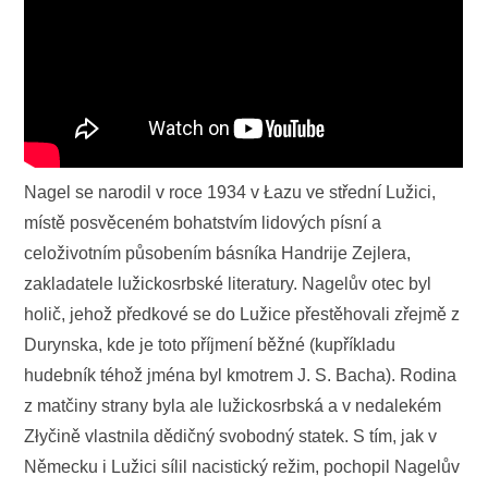
Nagel se narodil v roce 1934 v Łazu ve střední Lužici,
místě posvěceném bohatstvím lidových písní a
celoživotním působením básníka Handrije Zejlera,
zakladatele lužickosrbské literatury. Nagelův otec byl
holič, jehož předkové se do Lužice přestěhovali zřejmě z
Durynska, kde je toto příjmení běžné (kupříkladu
hudebník téhož jména byl kmotrem J. S. Bacha). Rodina
z matčiny strany byla ale lužickosrbská a v nedalekém
Złyčině vlastnila dědičný svobodný statek. S tím, jak v
Německu i Lužici sílil nacistický režim, pochopil Nagelův