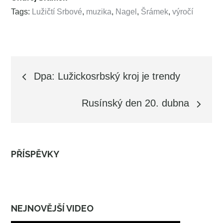
Tags:
Lužičtí Srbové
,
muzika
,
Nagel
,
Šrámek
,
výročí
Navigace
Dpa: Lužickosrbský kroj je trendy
pro
Rusínský den 20. dubna
příspěvek
PŘÍSPĚVKY
NEJNOVĚJŠÍ VIDEO