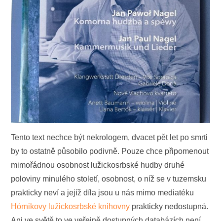
Tento text nechce být nekrologem, dvacet pět let po smrti
by to ostatně působilo podivně. Pouze chce připomenout
mimořádnou osobnost lužickosrbské hudby druhé
poloviny minulého století, osobnost, o níž se v tuzemsku
prakticky neví a jejíž díla jsou u nás mimo mediatéku
Hórnikovy lužickosrbské knihovny
prakticky nedostupná.
Ani ve světě to ve veřejně dostupných databázích není