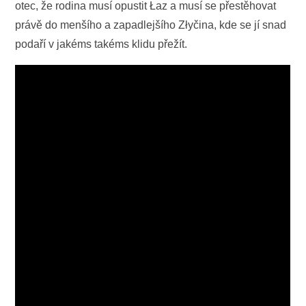
otec, že rodina musí opustit Łaz a musí se přestěhovat
právě do menšího a zapadlejšího Złyčina, kde se jí snad
podaří v jakéms takéms klidu přežít.