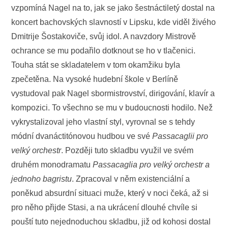
vzpomíná Nagel na to, jak se jako šestnáctiletý dostal na
koncert bachovských slavností v Lipsku, kde viděl živého
Dmitrije Šostakoviče, svůj idol. A navzdory Mistrově
ochrance se mu podařilo dotknout se ho v tlačenici.
Touha stát se skladatelem v tom okamžiku byla
zpečetěna. Na vysoké hudební škole v Berlíně
vystudoval pak Nagel sbormistrovství, dirigování, klavír a
kompozici. To všechno se mu v budoucnosti hodilo. Než
vykrystalizoval jeho vlastní styl, vyrovnal se s tehdy
módní dvanáctitónovou hudbou ve své
Passacaglii pro
velký orchestr
. Později tuto skladbu využil ve svém
druhém monodramatu
Passacaglia pro velký orchestr a
jednoho bagristu
. Zpracoval v něm existenciální a
poněkud absurdní situaci muže, který v noci čeká, až si
pro něho přijde Stasi, a na ukrácení dlouhé chvíle si
pouští tuto nejednoduchou skladbu, již od kohosi dostal