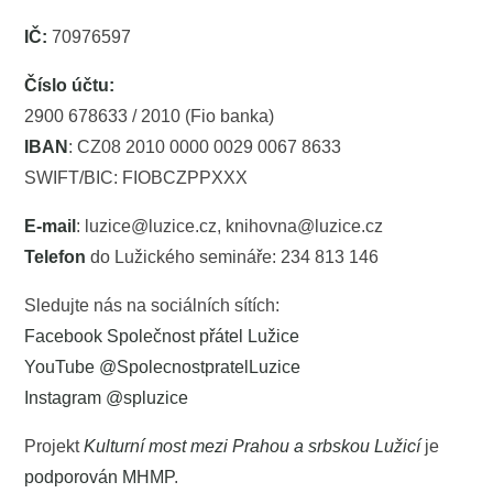
IČ:
70976597
Číslo účtu:
2900 678633 / 2010 (Fio banka)
IBAN
: CZ08 2010 0000 0029 0067 8633
SWIFT/BIC: FIOBCZPPXXX
E-mail
: luzice@luzice.cz, knihovna@luzice.cz
Telefon
do Lužického semináře: 234 813 146
Sledujte nás na sociálních sítích:
Facebook Společnost přátel Lužice
YouTube @SpolecnostpratelLuzice
Instagram @spluzice
Projekt
Kulturní most mezi Prahou a srbskou Lužicí
je
podporován MHMP
.