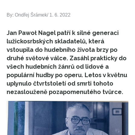
By:
Ondřej Šrámek
Posted
1. 6. 2022
on
Jan Pawoł Nagel patří k silné generaci
lužickosrbských skladatelů, která
vstoupila do hudebního života brzy po
druhé světové válce. Zasáhl prakticky do
všech hudebních žánrů od lidové a
populární hudby po operu. Letos v květnu
uplynulo čtvrtstoletí od smrti tohoto
nezaslouženě pozapomenutého tvůrce.