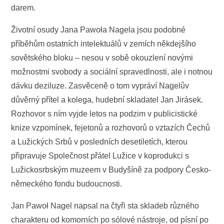
darem.
Životní osudy Jana Pawoła Nagela jsou podobné
příběhům ostatních intelektuálů v zemích někdejšího
sovětského bloku –⁠ nesou v sobě okouzlení novými
možnostmi svobody a sociální spravedlnosti, ale i notnou
dávku deziluze. Zasvěceně o tom vypráví Nagelův
důvěrný přítel a kolega, hudební skladatel Jan Jirásek.
Rozhovor s ním vyjde letos na podzim v publicistické
knize vzpomínek, fejetonů a rozhovorů o vztazích Čechů
a Lužických Srbů v posledních desetiletích, kterou
připravuje Společnost přátel Lužice v koprodukci s
Lužickosrbským muzeem v Budyšíně za podpory Česko-
německého fondu budoucnosti.
Jan Pawoł Nagel napsal na čtyři sta skladeb různého
charakteru od komorních po sólové nástroje, od písní po