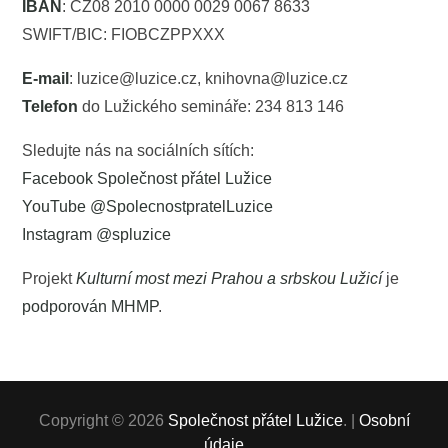
IBAN
: CZ08 2010 0000 0029 0067 8633
SWIFT/BIC: FIOBCZPPXXX
E-mail
: luzice@luzice.cz, knihovna@luzice.cz
Telefon
do Lužického semináře: 234 813 146
Sledujte nás na sociálních sítích:
Facebook Společnost přátel Lužice
YouTube @SpolecnostpratelLuzice
Instagram @spluzice
Projekt
Kulturní most mezi Prahou a srbskou Lužicí
je
podporován MHMP
.
Copyright © 2026
Společnost přátel Lužice
. |
Osobní
údaje