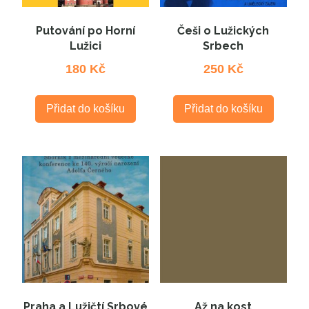
Putování po Horní
Češi o Lužických
Lužici
Srbech
180
Kč
250
Kč
Přidat do košíku
Přidat do košíku
Praha a Lužičtí Srbové
Až na kost