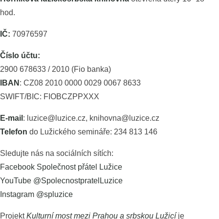
hod.
IČ:
70976597
Číslo účtu:
2900 678633 / 2010 (Fio banka)
IBAN
: CZ08 2010 0000 0029 0067 8633
SWIFT/BIC: FIOBCZPPXXX
E-mail
: luzice@luzice.cz, knihovna@luzice.cz
Telefon
do Lužického semináře: 234 813 146
Sledujte nás na sociálních sítích:
Facebook Společnost přátel Lužice
YouTube @SpolecnostpratelLuzice
Instagram @spluzice
Projekt
Kulturní most mezi Prahou a srbskou Lužicí
je