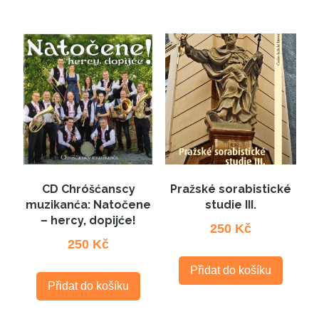
CD Chróšćanscy
Pražské sorabistické
muzikanća: Natočene
studie III.
– hercy, dopijće!
250
Kč
250
Kč
Přidat do košíku
Přidat do košíku