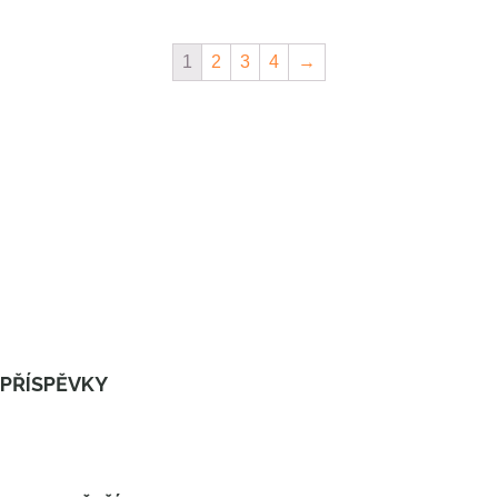
1
2
3
4
→
PŘÍSPĚVKY