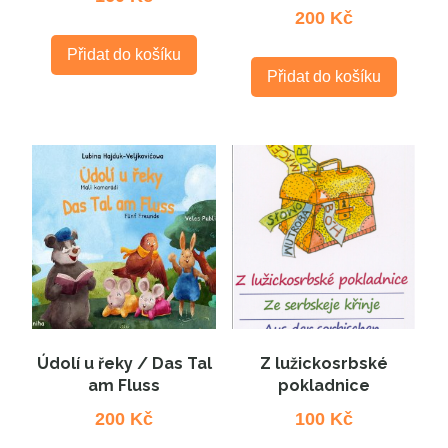
200
Kč
Přidat do košíku
Přidat do košíku
Údolí u řeky / Das Tal
Z lužickosrbské
am Fluss
pokladnice
200
Kč
100
Kč