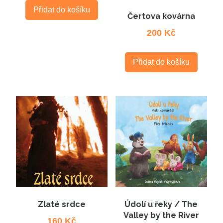
Přidat do košíku
Čertova kovárna
200
Kč
Přidat do košíku
Zlaté srdce
Údolí u řeky / The
Valley by the River
160
Kč