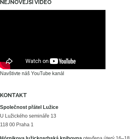
NEJNOVĚJŠÍ VIDEO
Navštivte náš YouTube kanál
KONTAKT
Společnost přátel Lužice
U Lužického semináře 13
118 00 Praha 1
Hórnikova lužickosrbská knihovna
otevřena úterý 16–18