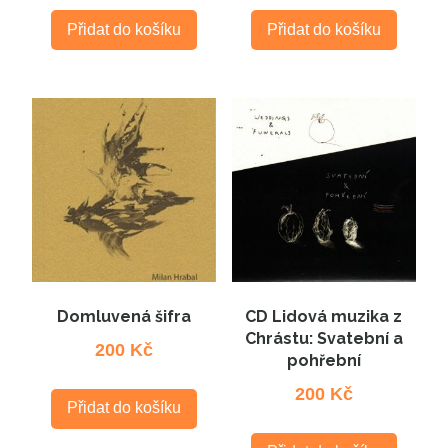
Přidat do košíku
Přidat do košíku
Domluvená šifra
CD Lidová muzika z
Chrástu: Svatební a
200
Kč
pohřební
200
Kč
Přidat do košíku