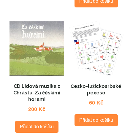
Přidat do košíku
CD Lidová muzika z
Česko-lužickosrbské
Chrástu: Za čěskimi
pexeso
horami
60
Kč
200
Kč
Přidat do košíku
Přidat do košíku