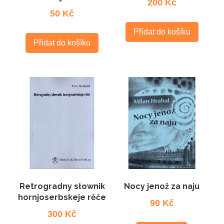
200
Kč
50
Kč
Přidat do košíku
Přidat do košíku
Retrogradny słownik
Nocy jenož za naju
hornjoserbskeje rěče
90
Kč
300
Kč