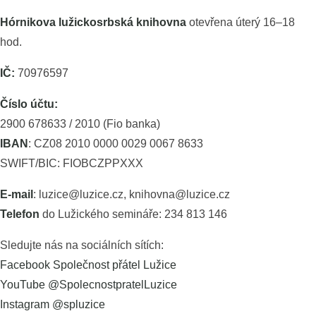
Hórnikova lužickosrbská knihovna
otevřena úterý 16–18
hod.
IČ:
70976597
Číslo účtu:
2900 678633 / 2010 (Fio banka)
IBAN
: CZ08 2010 0000 0029 0067 8633
SWIFT/BIC: FIOBCZPPXXX
E-mail
: luzice@luzice.cz, knihovna@luzice.cz
Telefon
do Lužického semináře: 234 813 146
Sledujte nás na sociálních sítích:
Facebook Společnost přátel Lužice
YouTube @SpolecnostpratelLuzice
Instagram @spluzice