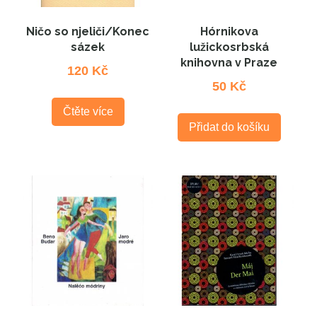
Ničo so njeliči/Konec
Hórnikova
sázek
lužickosrbská
knihovna v Praze
120
Kč
50
Kč
Čtěte více
Přidat do košíku