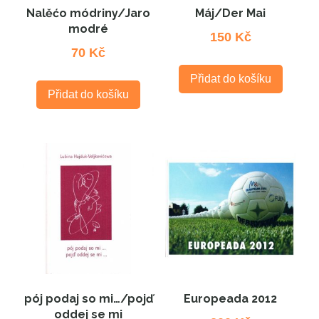
Nalěćo módriny/Jaro
Máj/Der Mai
modré
150
Kč
70
Kč
Přidat do košíku
Přidat do košíku
pój podaj so mi…/pojď
Europeada 2012
oddej se mi