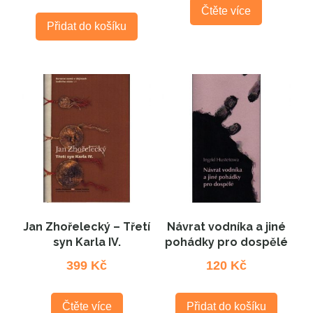
Čtěte více
Přidat do košíku
Jan Zhořelecký – Třetí
Návrat vodníka a jiné
syn Karla IV.
pohádky pro dospělé
399
Kč
120
Kč
Čtěte více
Přidat do košíku