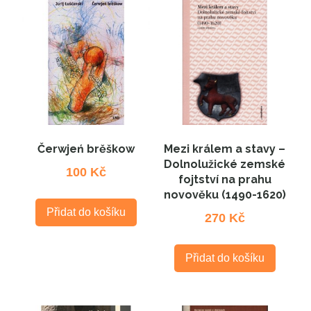
Čerwjeń brěškow
Mezi králem a stavy –
Dolnolužické zemské
100
Kč
fojtství na prahu
novověku (1490-1620)
Přidat do košíku
270
Kč
Přidat do košíku