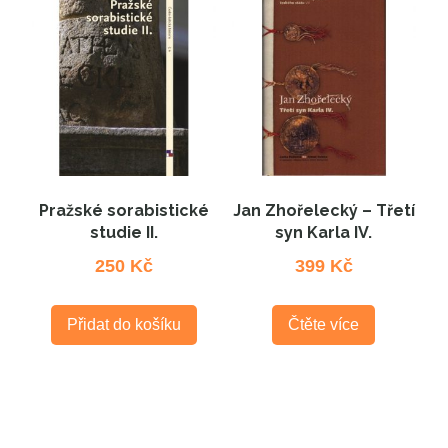
Pražské sorabistické
Jan Zhořelecký – Třetí
studie II.
syn Karla IV.
250
Kč
399
Kč
Přidat do košíku
Čtěte více