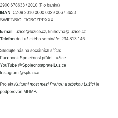
2900 678633 / 2010 (Fio banka)
IBAN
: CZ08 2010 0000 0029 0067 8633
SWIFT/BIC: FIOBCZPPXXX
E-mail
: luzice@luzice.cz, knihovna@luzice.cz
Telefon
do Lužického semináře: 234 813 146
Sledujte nás na sociálních sítích:
Facebook Společnost přátel Lužice
YouTube @SpolecnostpratelLuzice
Instagram @spluzice
Projekt
Kulturní most mezi Prahou a srbskou Lužicí
je
podporován MHMP
.