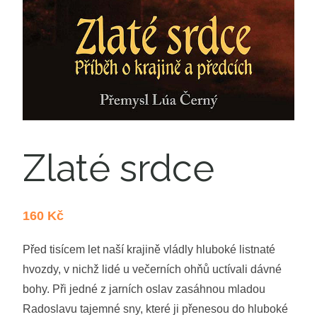
Zlaté srdce
160
Kč
Před tisícem let naší krajině vládly hluboké listnaté
hvozdy, v nichž lidé u večerních ohňů uctívali dávné
bohy. Při jedné z jarních oslav zasáhnou mladou
Radoslavu tajemné sny, které ji přenesou do hluboké