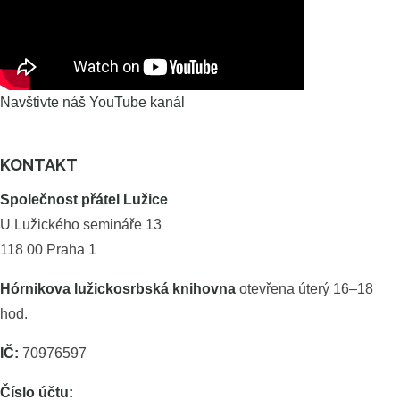
Navštivte náš YouTube kanál
KONTAKT
Společnost přátel Lužice
U Lužického semináře 13
118 00 Praha 1
Hórnikova lužickosrbská knihovna
otevřena úterý 16–18
hod.
IČ:
70976597
Číslo účtu: