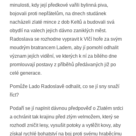
minulosti, kdy její předkové vařili bylinná piva,
bojovali proti nepřátelům, na dnech studánek
nacházeli zlaté mince z dob
Keltů a budovali svá
obydlí na valech jejich dávno zaniklých měst.
Radoslava se rozhodne vypravit k Vlčí hoře za svým
moudrým bratrancem Ladem, aby jí pomohl odhalit
význam jejích vidění, ve kterých k ní za bílého dne
promlouvají postavy z příběhů předávaných již po
celé generace.
Pomůže Lado Radoslavě odhalit, co se jí sny snaží
říct?
Podaří se jí naplnit dávnou předpověď o Zlatém srdci
a ochránit tak krajinu před zlým velmožem, který se
rozhodl zničit lesy, vysušit potoky a vytěžit kovy, aby
získal rychlé bohatství na boj proti svému hraběcímu