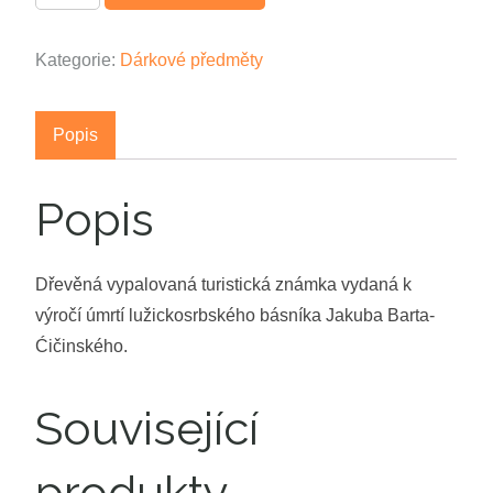
Kategorie:
Dárkové předměty
Popis
Popis
Dřevěná vypalovaná turistická známka vydaná k
výročí úmrtí lužickosrbského básníka Jakuba Barta-
Ćičinského.
Související
produkty