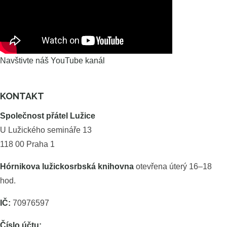
Navštivte náš YouTube kanál
KONTAKT
Společnost přátel Lužice
U Lužického semináře 13
118 00 Praha 1
Hórnikova lužickosrbská knihovna
otevřena úterý 16–18
hod.
IČ:
70976597
Číslo účtu: