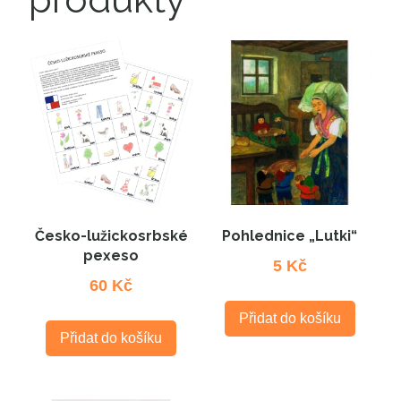
Česko-lužickosrbské
Pohlednice „Lutki“
pexeso
5
Kč
60
Kč
Přidat do košíku
Přidat do košíku