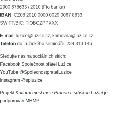
2900 678633 / 2010 (Fio banka)
IBAN
: CZ08 2010 0000 0029 0067 8633
SWIFT/BIC: FIOBCZPPXXX
E-mail
: luzice@luzice.cz, knihovna@luzice.cz
Telefon
do Lužického semináře: 234 813 146
Sledujte nás na sociálních sítích:
Facebook Společnost přátel Lužice
YouTube @SpolecnostpratelLuzice
Instagram @spluzice
Projekt
Kulturní most mezi Prahou a srbskou Lužicí
je
podporován MHMP
.