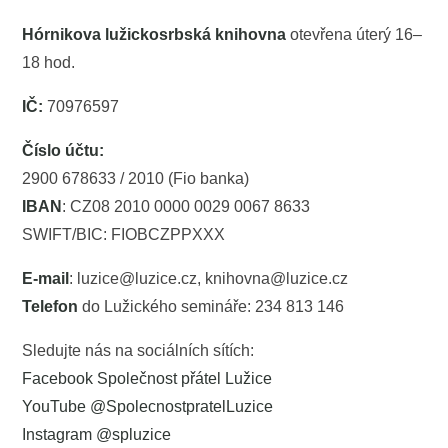
Hórnikova lužickosrbská knihovna
otevřena úterý 16–
18 hod.
IČ:
70976597
Číslo účtu:
2900 678633 / 2010 (Fio banka)
IBAN
: CZ08 2010 0000 0029 0067 8633
SWIFT/BIC: FIOBCZPPXXX
E-mail
: luzice@luzice.cz, knihovna@luzice.cz
Telefon
do Lužického semináře: 234 813 146
Sledujte nás na sociálních sítích:
Facebook Společnost přátel Lužice
YouTube @SpolecnostpratelLuzice
Instagram @spluzice