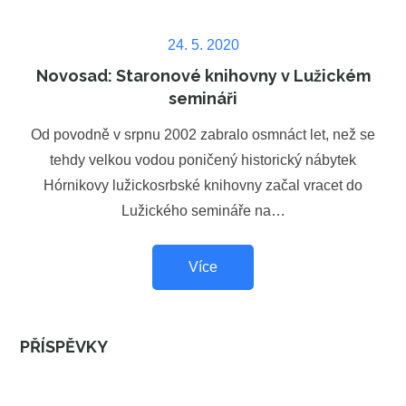
Posted
24. 5. 2020
on
Novosad: Staronové knihovny v Lužickém
semináři
Od povodně v srpnu 2002 zabralo osmnáct let, než se
tehdy velkou vodou poničený historický nábytek
Hórnikovy lužickosrbské knihovny začal vracet do
Lužického semináře na…
Více
PŘÍSPĚVKY