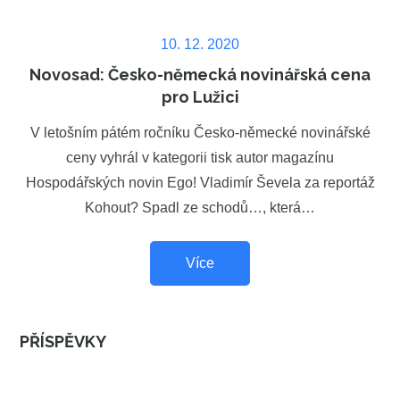
Posted
10. 12. 2020
on
Novosad: Česko-německá novinářská cena
pro Lužici
V letošním pátém ročníku Česko-německé novinářské
ceny vyhrál v kategorii tisk autor magazínu
Hospodářských novin Ego! Vladimír Ševela za reportáž
Kohout? Spadl ze schodů…, která…
Více
PŘÍSPĚVKY