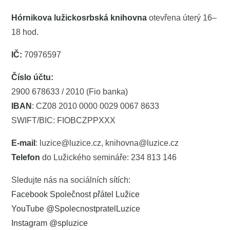
Hórnikova lužickosrbská knihovna
otevřena úterý 16–
18 hod.
IČ:
70976597
Číslo účtu:
2900 678633 / 2010 (Fio banka)
IBAN
: CZ08 2010 0000 0029 0067 8633
SWIFT/BIC: FIOBCZPPXXX
E-mail
: luzice@luzice.cz, knihovna@luzice.cz
Telefon
do Lužického semináře: 234 813 146
Sledujte nás na sociálních sítích:
Facebook Společnost přátel Lužice
YouTube @SpolecnostpratelLuzice
Instagram @spluzice