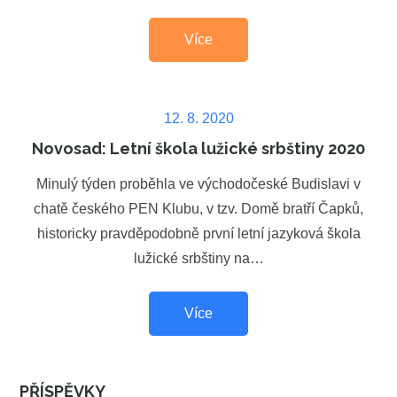
Více
Posted
12. 8. 2020
on
Novosad: Letní škola lužické srbštiny 2020
Minulý týden proběhla ve východočeské Budislavi v
chatě českého PEN Klubu, v tzv. Domě bratří Čapků,
historicky pravděpodobně první letní jazyková škola
lužické srbštiny na…
Více
PŘÍSPĚVKY