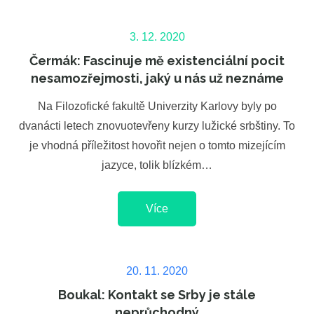
Posted
3. 12. 2020
on
Čermák: Fascinuje mě existenciální pocit
nesamozřejmosti, jaký u nás už neznáme
Na Filozofické fakultě Univerzity Karlovy byly po
dvanácti letech znovuotevřeny kurzy lužické srbštiny. To
je vhodná příležitost hovořit nejen o tomto mizejícím
jazyce, tolik blízkém…
Více
Posted
20. 11. 2020
on
Boukal: Kontakt se Srby je stále
neprůchodný