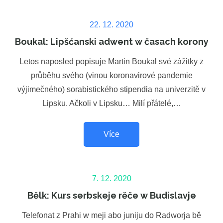
Posted
22. 12. 2020
on
Boukal: Lipšćanski adwent w časach korony
Letos naposled popisuje Martin Boukal své zážitky z
průběhu svého (vinou koronavirové pandemie
výjimečného) sorabistického stipendia na univerzitě v
Lipsku. Ačkoli v Lipsku… Milí přátelé,…
Více
Posted
7. 12. 2020
on
Bělk: Kurs serbskeje rěče w Budislavje
Telefonat z Prahi w meji abo juniju do Radworja bě