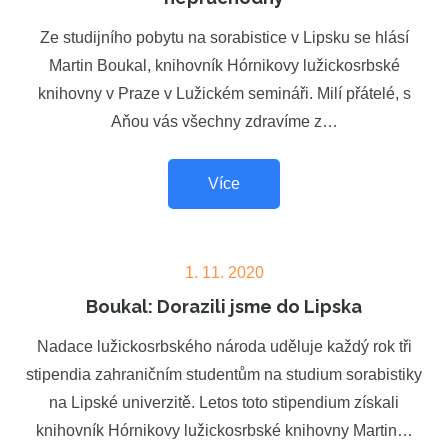
Ze studijního pobytu na sorabistice v Lipsku se hlásí
Martin Boukal, knihovník Hórnikovy lužickosrbské
knihovny v Praze v Lužickém semináři. Milí přátelé, s
Aňou vás všechny zdravíme z…
Více
Posted
1. 11. 2020
on
Boukal: Dorazili jsme do Lipska
Nadace lužickosrbského národa uděluje každý rok tři
stipendia zahraničním studentům na studium sorabistiky
na Lipské univerzitě. Letos toto stipendium získali
knihovník Hórnikovy lužickosrbské knihovny Martin…