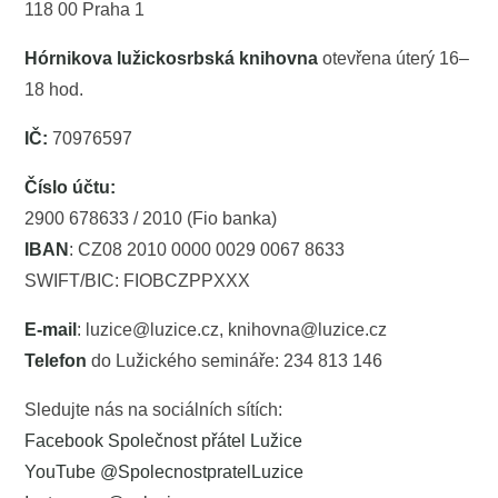
118 00 Praha 1
Hórnikova lužickosrbská knihovna
otevřena úterý 16–
18 hod.
IČ:
70976597
Číslo účtu:
2900 678633 / 2010 (Fio banka)
IBAN
: CZ08 2010 0000 0029 0067 8633
SWIFT/BIC: FIOBCZPPXXX
E-mail
: luzice@luzice.cz, knihovna@luzice.cz
Telefon
do Lužického semináře: 234 813 146
Sledujte nás na sociálních sítích:
Facebook Společnost přátel Lužice
YouTube @SpolecnostpratelLuzice