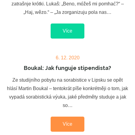
zatrašnje krótki. Lukaš: „Beno, móžeš mi pomhać?“ –
„Haj, wězo.“ – „Ja zorganizuju pola nas…
Více
Posted
6. 12. 2020
on
Boukal: Jak funguje stipendista?
Ze studijního pobytu na sorabistice v Lipsku se opět
hlásí Martin Boukal – tentokrát píše konkrétněji o tom, jak
vypadá sorabistická výuka, jaké předměty studuje a jak
so…
Více