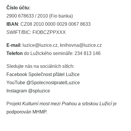
Číslo účtu:
2900 678633 / 2010 (Fio banka)
IBAN
: CZ08 2010 0000 0029 0067 8633
SWIFT/BIC: FIOBCZPPXXX
E-mail
: luzice@luzice.cz, knihovna@luzice.cz
Telefon
do Lužického semináře: 234 813 146
Sledujte nás na sociálních sítích:
Facebook Společnost přátel Lužice
YouTube @SpolecnostpratelLuzice
Instagram @spluzice
Projekt
Kulturní most mezi Prahou a srbskou Lužicí
je
podporován MHMP
.