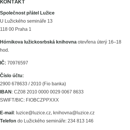
KONTAKT
Společnost přátel Lužice
U Lužického semináře 13
118 00 Praha 1
Hórnikova lužickosrbská knihovna
otevřena úterý 16–18
hod.
IČ:
70976597
Číslo účtu:
2900 678633 / 2010 (Fio banka)
IBAN
: CZ08 2010 0000 0029 0067 8633
SWIFT/BIC: FIOBCZPPXXX
E-mail
: luzice@luzice.cz, knihovna@luzice.cz
Telefon
do Lužického semináře: 234 813 146