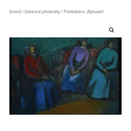
Domů
/
Dárkové předměty
/ Pohlednice „Bjesada“