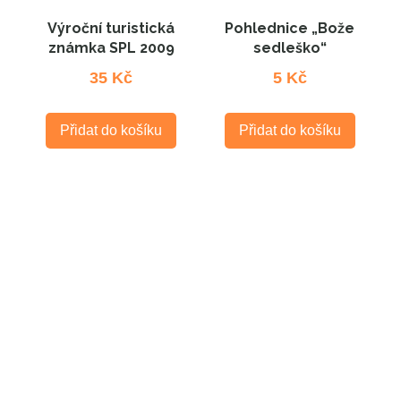
Výroční turistická
Pohlednice „Bože
známka SPL 2009
sedleško“
35
Kč
5
Kč
Přidat do košíku
Přidat do košíku