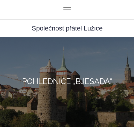
Skip
to
content
Společnost přátel Lužice
POHLEDNICE „BJESADA“