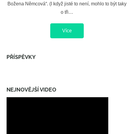
Božena Němcová“. (I když jisté to není, mohlo to být taky
o tři…
Více
PŘÍSPĚVKY
NEJNOVĚJŠÍ VIDEO