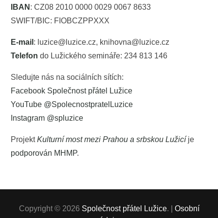
IBAN
: CZ08 2010 0000 0029 0067 8633
SWIFT/BIC: FIOBCZPPXXX
E-mail
: luzice@luzice.cz, knihovna@luzice.cz
Telefon
do Lužického semináře: 234 813 146
Sledujte nás na sociálních sítích:
Facebook Společnost přátel Lužice
YouTube @SpolecnostpratelLuzice
Instagram @spluzice
Projekt
Kulturní most mezi Prahou a srbskou Lužicí
je
podporován MHMP
.
Copyright © 2026
Společnost přátel Lužice
. |
Osobní