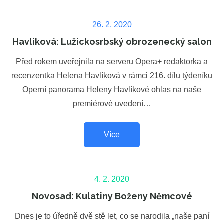
Posted
26. 2. 2020
on
Havlíková: Lužickosrbský obrozenecký salon
Před rokem uveřejnila na serveru Opera+ redaktorka a
recenzentka Helena Havlíková v rámci 216. dílu týdeníku
Operní panorama Heleny Havlíkové ohlas na naše
premiérové uvedení…
Více
Posted
4. 2. 2020
on
Novosad: Kulatiny Boženy Němcové
Dnes je to úředně dvě stě let, co se narodila „naše paní