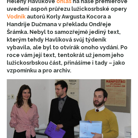
Heleny Havlíkové
ohlas
na naše premiérové
uvedení aspoň průřezu lužickosrbské opery
Vodník
autorů Korly Awgusta Kocora a
Handrije Dučmana v překladu Ondřeje
Šrámka. Nebyl to samozřejmě jediný text,
kterým tehdy Havlíková svůj týdeník
vybavila, ale byl to otvírák onoho vydání. Po
roce vám její text, tentokrát už jenom jeho
lužickosrbskou část, přinášíme i tady – jako
vzpomínku a pro archiv.