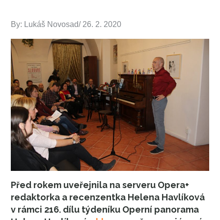
By:
Lukáš Novosad
Posted
26. 2. 2020
on
Před rokem uveřejnila na serveru Opera+
redaktorka a recenzentka Helena Havlíková
v rámci 216. dílu týdeníku Operní panorama