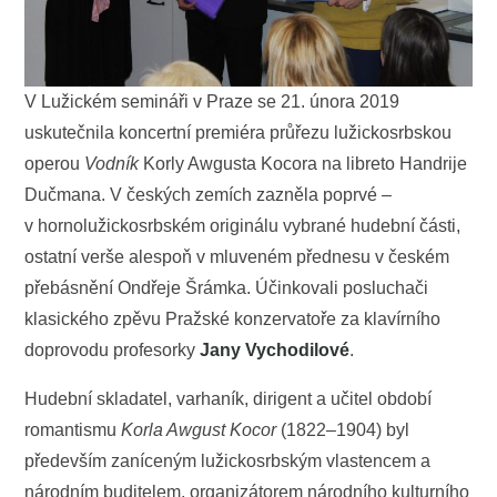
V Lužickém semináři v Praze se 21. února 2019
uskutečnila koncertní premiéra průřezu lužickosrbskou
operou
Vodník
Korly Awgusta Kocora na libreto Handrije
Dučmana. V českých zemích zazněla poprvé –
v hornolužickosrbském originálu vybrané hudební části,
ostatní verše alespoň v mluveném přednesu v českém
přebásnění Ondřeje Šrámka. Účinkovali posluchači
klasického zpěvu Pražské konzervatoře za klavírního
doprovodu profesorky
Jany Vychodilové
.
Hudební skladatel, varhaník, dirigent a učitel období
romantismu
Korla Awgust Kocor
(1822–1904) byl
především zaníceným lužickosrbským vlastencem a
národním buditelem, organizátorem národního kulturního