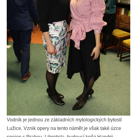
Vodník je jednou ze základních mytologických bytostí
Lužice. Vznik opery na tento námět je však také úzce
spojen s Prahou. Libretista, budoucí kněz Handrij