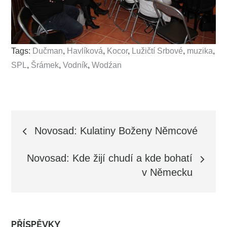
Tags:
Dučman
,
Havlíková
,
Kocor
,
Lužičtí Srbové
,
muzika
,
SPL
,
Šrámek
,
Vodník
,
Wodźan
Navigace
Novosad: Kulatiny Boženy Němcové
pro
Novosad: Kde žijí chudí a kde bohatí
v Německu
příspěvek
PŘÍSPĚVKY