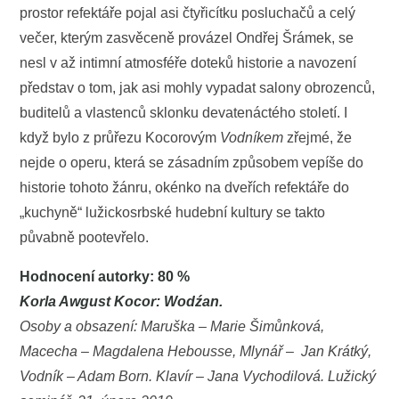
prostor refektáře pojal asi čtyřicítku posluchačů a celý
večer, kterým zasvěceně provázel Ondřej Šrámek, se
nesl v až intimní atmosféře doteků historie a navození
představ o tom, jak asi mohly vypadat salony obrozenců,
buditelů a vlastenců sklonku devatenáctého století. I
když bylo z průřezu Kocorovým
Vodníkem
zřejmé, že
nejde o operu, která se zásadním způsobem vepíše do
historie tohoto žánru, okénko na dveřích refektáře do
„kuchyně“ lužickosrbské hudební kultury se takto
půvabně pootevřelo.
Hodnocení autorky: 80 %
Korla Awgust Kocor: Wodźan.
Osoby a obsazení: Maruška – Marie Šimůnková,
Macecha – Magdalena Hebousse, Mlynář – Jan Krátký,
Vodník – Adam Born. Klavír – Jana Vychodilová.
Lužický