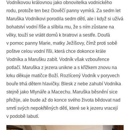
Vodníkovou královnou jako obnovitelka vodnického
rodu, protože ten bez člověčí panny vymírá. Za sedm let
Maruška Vodníkovi porodila sedm dětí, ale i když si užívá
bohatství vodní říše a slíbila mu, že s ním zůstane na
věky, touží se vrátit domů k bratrovi a sestře. Doufá
v pomoc panny Marie, matky Ježíšovy, čímž proti sobě
poštve celou vodní říši, která chce dokonce krále
Vodníka a Marušku zabít. Vodník však vzbouřence
potlačí. Maruška z jezera unikne a s křížkem znovu na
krku děkuje matičce Boží. Rozlícený Vodník v poryvech
bouře trhá dětem hlavičky. Blesk z nebe zahubí Vodníka
stejně jako Mlynáře a Macechu. Maruška běsnění sice
přežije, ale bude až do konce svého života bědovat nad
smrtí svých nepokřtěných dětí, které se k jezeru vracejí
v podobě labutí.