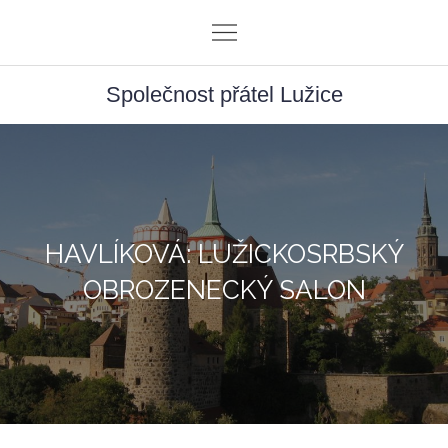
Skip
to
content
Společnost přátel Lužice
HAVLÍKOVÁ: LUŽICKOSRBSKÝ
OBROZENECKÝ SALON