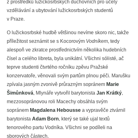
z prostředků lužickosrbských duchovních pro účely
vzdělávání a ubytování lužickosrbských studentů
v Praze.
O lužickosrbské hudbě většinou nevíme skoro nic, takže
příležitost seznámit se s Kocorovým
Vodníkem
, tedy
alespoň ve zkratce prostřednictvím několika hudebních
čísel a celého libreta, byla unikátní. Všichni sólisté, ač
teprve studenti čtvrtého ročníku zpěvu Pražské
konzervatoře, věnovali svým partům plnou péči. Marušku
zpívala jasným zvonivě průrazným sopránem
Marie
Šimůnková
, Mlynáře vytvořil barytonista
Jan Krátký
,
mezzosopránovou roli Macechy obsáhla svým
sopránem
Magdalena Hebousse
a vypravěče ztvárnil
barytonista
Adam Born
, který se také ujal textů
tenorového partu Vodníka. Všichni se podíleli na
sborových částech.