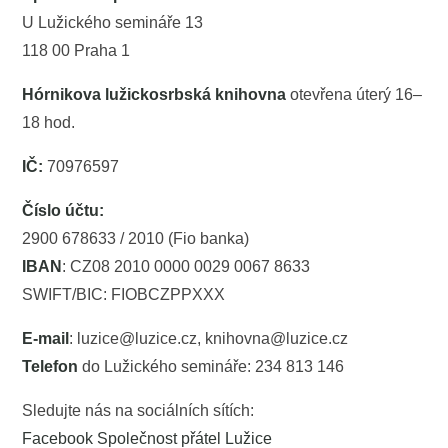
U Lužického semináře 13
118 00 Praha 1
Hórnikova lužickosrbská knihovna
otevřena úterý 16–
18 hod.
IČ:
70976597
Číslo účtu:
2900 678633 / 2010 (Fio banka)
IBAN
: CZ08 2010 0000 0029 0067 8633
SWIFT/BIC: FIOBCZPPXXX
E-mail
: luzice@luzice.cz, knihovna@luzice.cz
Telefon
do Lužického semináře: 234 813 146
Sledujte nás na sociálních sítích:
Facebook Společnost přátel Lužice