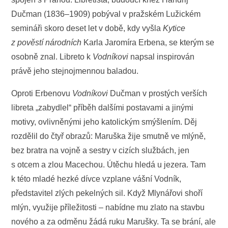
Dučman (1836–1909) pobýval v pražském Lužickém
semináři skoro deset let v době, kdy vyšla
Kytice
z pověstí národních
Karla Jaromíra Erbena, se kterým se
osobně znal. Libreto k
Vodníkovi
napsal inspirován
právě jeho stejnojmennou baladou.
Oproti Erbenovu
Vodníkovi
Dučman v prostých verších
libreta „zabydlel“ příběh dalšími postavami a jinými
motivy, ovlivněnými jeho katolickým smýšlením. Děj
rozdělil do čtyř obrazů: Maruška žije smutně ve mlýně,
bez bratra na vojně a sestry v cizích službách, jen
s otcem a zlou Macechou. Útěchu hledá u jezera. Tam
k této mladé hezké dívce vzplane vášní Vodník,
představitel zlých pekelných sil. Když Mlynářovi shoří
mlýn, využije příležitosti – nabídne mu zlato na stavbu
nového a za odměnu žádá ruku Marušky. Ta se brání, ale