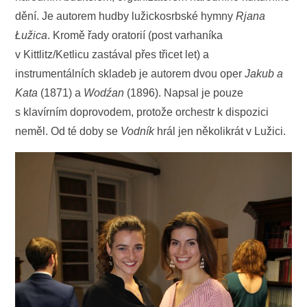
dění. Je autorem hudby lužickosrbské hymny
Rjana
Łužica
. Kromě řady oratorií (post varhaníka
v Kittlitz/Ketlicu zastával přes třicet let) a
instrumentálních skladeb je autorem dvou oper
Jakub a
Kata
(1871) a
Wodźan
(1896). Napsal je pouze
s klavírním doprovodem, protože orchestr k dispozici
neměl. Od té doby se
Vodník
hrál jen několikrát v Lužici.