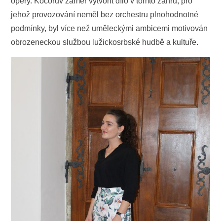
opery. Kocorův záměr vytvořit dílo v tomto žánru, pro
jehož provozování neměl bez orchestru plnohodnotné
podmínky, byl více než uměleckými ambicemi motivován
obrozeneckou službou lužickosrbské hudbě a kultuře.