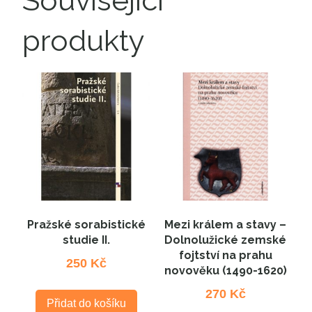
Související
produkty
Pražské sorabistické
Mezi králem a stavy –
studie II.
Dolnolužické zemské
fojtství na prahu
250
Kč
novověku (1490-1620)
270
Kč
Přidat do košíku