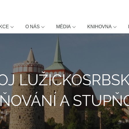
KCE
O NÁS
MÉDIA
KNIHOVNA
OJ LUŽICKOSRBS
ŇOVÁNÍ A STUPŇ