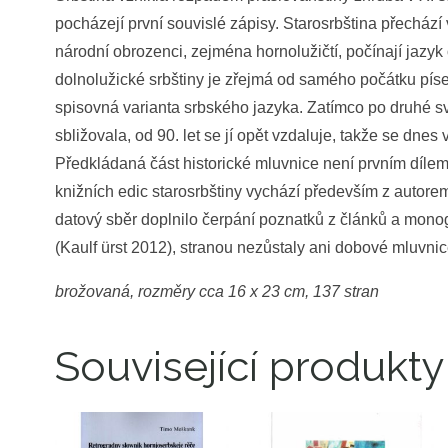
pocházejí první souvislé zápisy. Starosrbština přechází v
národní obrozenci, zejména hornolužičtí, počínají jazy
dolnolužické srbštiny je zřejmá od samého počátku píse
spisovná varianta srbského jazyka. Zatímco po druhé sv
sbližovala, od 90. let se jí opět vzdaluje, takže se dne
Předkládaná část historické mluvnice není prvním díle
knižních edic starosrbštiny vychází především z autore
datový sběr doplnilo čerpání poznatků z článků a monog
(Kaulf ürst 2012), stranou nezůstaly ani dobové mluvnic
brožovaná, rozměry cca 16 x 23 cm, 137 stran
Související produkty