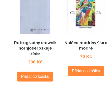
Retrogradny słownik
Nalěćo módriny/Jaro
hornjoserbskeje
modré
rěče
70
Kč
300
Kč
Přidat do košíku
Přidat do košíku