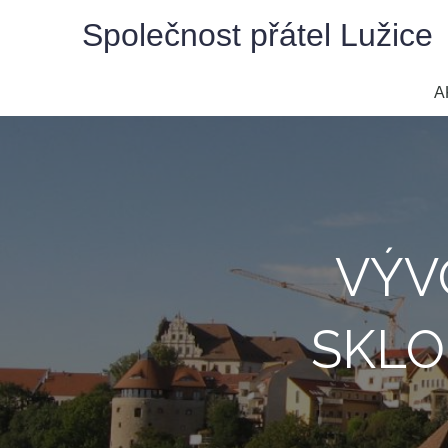
Skip
Společnost přátel Lužice
to
content
A
VÝV
SKLO