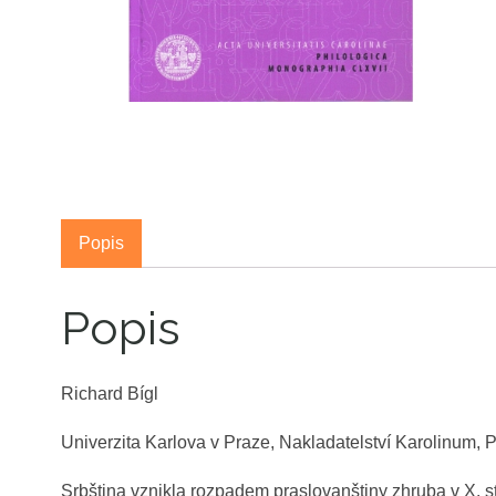
Popis
Popis
Richard Bígl
Univerzita Karlova v Praze, Nakladatelství Karolinum,
Srbština vznikla rozpadem praslovanštiny zhruba v X. st