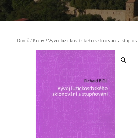
Domů
/
Knihy
/ Vývoj lužickosrbského skloňování a stupňov