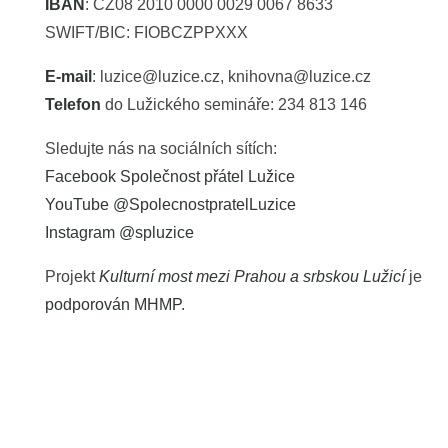
IBAN
: CZ08 2010 0000 0029 0067 8633
SWIFT/BIC: FIOBCZPPXXX
E-mail
: luzice@luzice.cz, knihovna@luzice.cz
Telefon
do Lužického semináře: 234 813 146
Sledujte nás na sociálních sítích:
Facebook Společnost přátel Lužice
YouTube @SpolecnostpratelLuzice
Instagram @spluzice
Projekt
Kulturní most mezi Prahou a srbskou Lužicí
je
podporován MHMP
.