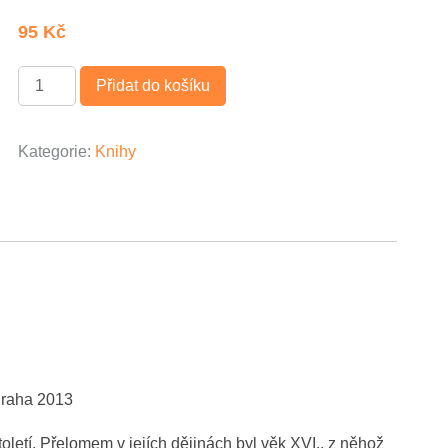
95
Kč
Množství
Přidat do košíku
Kategorie:
Knihy
 Praha 2013
oletí. Přelomem v jejích dějinách byl věk XVI., z něhož