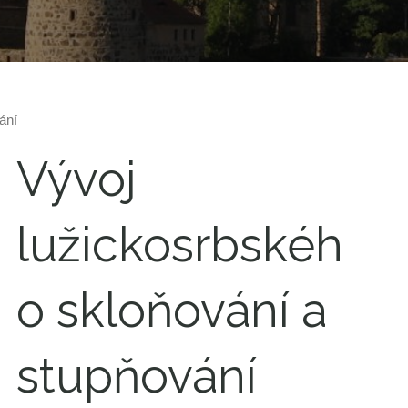
ání
Vývoj
lužickosrbskéh
o skloňování a
stupňování