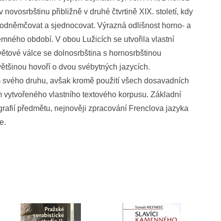
 novosrbštinu přibližně v druhé čtvrtině XIX. století, kdy
k odněmčovat a sjednocovat. Výrazná odlišnost horno- a
mného období. V obou Lužicích se utvořila vlastní
ětové válce se dolnosrbština s hornosrbštinou
s většinou hovoří o dvou svébytných jazycích.
m svého druhu, avšak kromě použití všech dosavadních
m vytvořeného vlastního textového korpusu. Základní
rafií předmětu, nejnověji zpracování Frenclova jazyka
e.